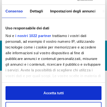
2015
2014
2013
2012
Consenso
Dettagli
Impostazioni degli annunci
In
2011
2010
2009
2008
2007
2006
2005
Uso responsabile dei dati
Noi e
i nostri 1022 partner
trattiamo i vostri dati
personali, ad esempio il vostro numero IP, utilizzando
tecnologie come i cookie per memorizzare e accedere
© Copyright 2017 - 2026
GLOSSARIO
alle informazioni sul vostro dispositivo al fine di
GIUDICA IL SERVIZIO
pubblicare annunci e contenuti personalizzati, misurare
LAVORA CON NOI
gli annunci e i contenuti, ricercare il pubblico e sviluppare
i servizi. Avete la possibilità di scegliere chi utilizza i
vostri dati e per quali scopi. Le vostre scelte in materia di
privacy sono applicabili solo su questa proprietà digitale
-
-
in cui avete effettuato le vostre scelte. È possibile
modificare o revocare il proprio consenso in qualsiasi
Accetta tutti
Publiacqua S.p.A
FAQ
momento dalla Dichiarazione sui cookie o facendo clic
Via Villamagna 90/c -
PRIVACY POLICY
sull'icona di attivazione della privacy.
50126 Fi