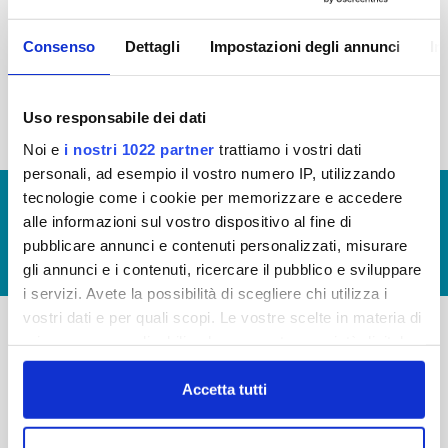
2015
2014
2013
2012
Consenso
Dettagli
Impostazioni degli annunci
In
2011
2010
2009
2008
2007
2006
2005
Uso responsabile dei dati
Noi e
i nostri 1022 partner
trattiamo i vostri dati
personali, ad esempio il vostro numero IP, utilizzando
tecnologie come i cookie per memorizzare e accedere
© Copyright 2017 - 2026
GLOSSARIO
alle informazioni sul vostro dispositivo al fine di
GIUDICA IL SERVIZIO
pubblicare annunci e contenuti personalizzati, misurare
LAVORA CON NOI
gli annunci e i contenuti, ricercare il pubblico e sviluppare
i servizi. Avete la possibilità di scegliere chi utilizza i
vostri dati e per quali scopi. Le vostre scelte in materia di
privacy sono applicabili solo su questa proprietà digitale
-
-
in cui avete effettuato le vostre scelte. È possibile
modificare o revocare il proprio consenso in qualsiasi
Accetta tutti
Publiacqua S.p.A
FAQ
momento dalla Dichiarazione sui cookie o facendo clic
Via Villamagna 90/c -
PRIVACY POLICY
sull'icona di attivazione della privacy.
50126 Fi