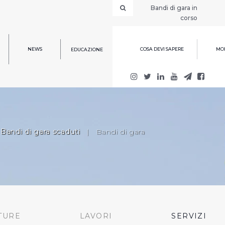
Bandi di gara in
corso
NEWS
COSA DEVI SAPERE
MOD
EDUCAZIONE
Bandi di gara scaduti
|
Bandi di gara
TURE
LAVORI
SERVIZI