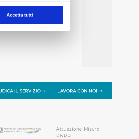
alche metro,
Accetta tutti
e specifiche (impronte
ezione dettagli
. Puoi
lità di base quali la
te dall’Utente e con i
affico sul nostro sito web,
idendo informazioni sul
 di analisi dei dati web,
UDICA IL SERVIZIO
LAVORA CON NOI
oni che l’Utente ha fornito
r le finalità sopra indicate.
Attuazione Misure
onando i singoli cookie
PNRR