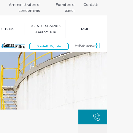
Amministratori di
Fornitori e
Contatti
condominio
bandi
CARTA DEL SERVIZIO &
ULISTICA
TARIFFE
REGOLAMENTO
MyPubliacqua
Sportello Digitale
GUASTI
800 3