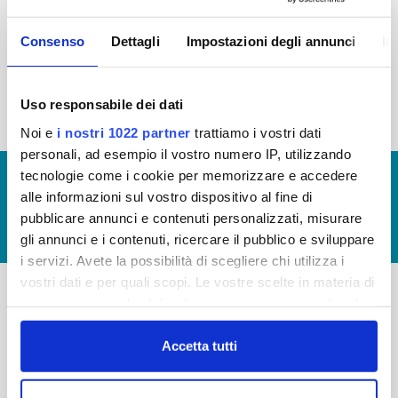
2015
2014
2013
2012
Consenso
Dettagli
Impostazioni degli annunci
In
2011
2010
2009
2008
2007
2006
2005
Uso responsabile dei dati
Noi e
i nostri 1022 partner
trattiamo i vostri dati
personali, ad esempio il vostro numero IP, utilizzando
tecnologie come i cookie per memorizzare e accedere
© Copyright 2017 - 2026
GLOSSARIO
alle informazioni sul vostro dispositivo al fine di
GIUDICA IL SERVIZIO
pubblicare annunci e contenuti personalizzati, misurare
LAVORA CON NOI
gli annunci e i contenuti, ricercare il pubblico e sviluppare
i servizi. Avete la possibilità di scegliere chi utilizza i
vostri dati e per quali scopi. Le vostre scelte in materia di
privacy sono applicabili solo su questa proprietà digitale
-
-
in cui avete effettuato le vostre scelte. È possibile
modificare o revocare il proprio consenso in qualsiasi
Accetta tutti
Publiacqua S.p.A
FAQ
momento dalla Dichiarazione sui cookie o facendo clic
Via Villamagna 90/c -
PRIVACY POLICY
sull'icona di attivazione della privacy.
50126 Fi