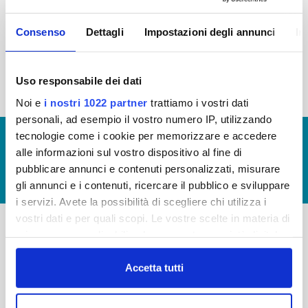
2015
2014
2013
2012
Consenso
Dettagli
Impostazioni degli annunci
In
2011
2010
2009
2008
2007
2006
2005
Uso responsabile dei dati
Noi e
i nostri 1022 partner
trattiamo i vostri dati
personali, ad esempio il vostro numero IP, utilizzando
tecnologie come i cookie per memorizzare e accedere
© Copyright 2017 - 2026
GLOSSARIO
alle informazioni sul vostro dispositivo al fine di
GIUDICA IL SERVIZIO
pubblicare annunci e contenuti personalizzati, misurare
LAVORA CON NOI
gli annunci e i contenuti, ricercare il pubblico e sviluppare
i servizi. Avete la possibilità di scegliere chi utilizza i
vostri dati e per quali scopi. Le vostre scelte in materia di
privacy sono applicabili solo su questa proprietà digitale
-
-
in cui avete effettuato le vostre scelte. È possibile
modificare o revocare il proprio consenso in qualsiasi
Accetta tutti
Publiacqua S.p.A
FAQ
momento dalla Dichiarazione sui cookie o facendo clic
Via Villamagna 90/c -
PRIVACY POLICY
sull'icona di attivazione della privacy.
50126 Fi