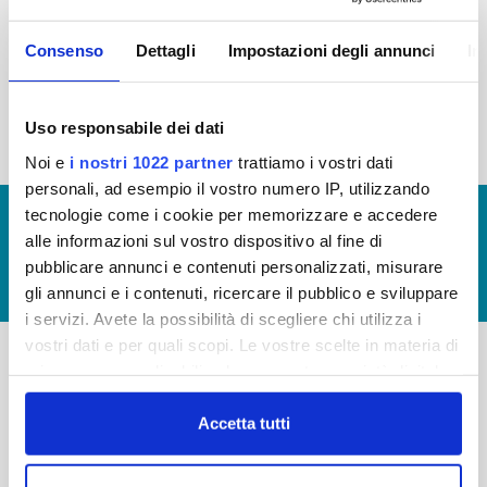
2015
2014
2013
2012
Consenso
Dettagli
Impostazioni degli annunci
In
2011
2010
2009
2008
2007
2006
2005
Uso responsabile dei dati
Noi e
i nostri 1022 partner
trattiamo i vostri dati
personali, ad esempio il vostro numero IP, utilizzando
tecnologie come i cookie per memorizzare e accedere
© Copyright 2017 - 2026
GLOSSARIO
alle informazioni sul vostro dispositivo al fine di
GIUDICA IL SERVIZIO
pubblicare annunci e contenuti personalizzati, misurare
LAVORA CON NOI
gli annunci e i contenuti, ricercare il pubblico e sviluppare
i servizi. Avete la possibilità di scegliere chi utilizza i
vostri dati e per quali scopi. Le vostre scelte in materia di
privacy sono applicabili solo su questa proprietà digitale
-
-
in cui avete effettuato le vostre scelte. È possibile
modificare o revocare il proprio consenso in qualsiasi
Accetta tutti
Publiacqua S.p.A
FAQ
momento dalla Dichiarazione sui cookie o facendo clic
Via Villamagna 90/c -
PRIVACY POLICY
sull'icona di attivazione della privacy.
50126 Fi