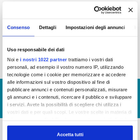
2015
2014
2013
2012
2011
2010
2009
2008
Consenso
Dettagli
Impostazioni degli annunci
In
2007
2006
2005
Uso responsabile dei dati
Noi e
i nostri 1022 partner
trattiamo i vostri dati
« prima
‹ precedente
1
2
personali, ad esempio il vostro numero IP, utilizzando
tecnologie come i cookie per memorizzare e accedere
alle informazioni sul vostro dispositivo al fine di
© Copyright 2017 - 2026
GLOSSARIO
pubblicare annunci e contenuti personalizzati, misurare
gli annunci e i contenuti, ricercare il pubblico e sviluppare
GIUDICA IL SERVIZIO
i servizi. Avete la possibilità di scegliere chi utilizza i
LAVORA CON NOI
vostri dati e per quali scopi. Le vostre scelte in materia di
privacy sono applicabili solo su questa proprietà digitale
in cui avete effettuato le vostre scelte. È possibile
modificare o revocare il proprio consenso in qualsiasi
Accetta tutti
-
-