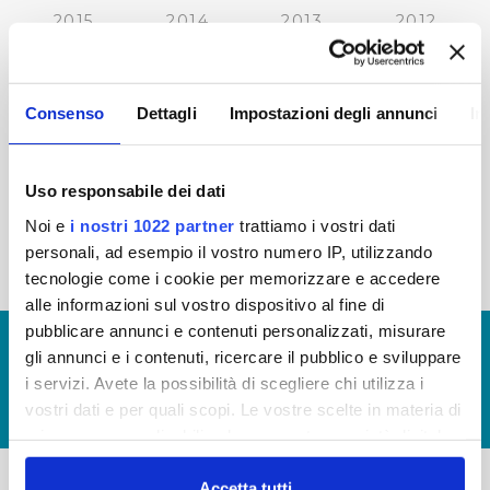
2015
2014
2013
2012
2011
2010
2009
2008
2007
2006
2005
Consenso
Dettagli
Impostazioni degli annunci
In
Uso responsabile dei dati
« prima
‹ precedente
…
21
22
23
24
Noi e
i nostri 1022 partner
trattiamo i vostri dati
personali, ad esempio il vostro numero IP, utilizzando
25
26
27
28
29
tecnologie come i cookie per memorizzare e accedere
alle informazioni sul vostro dispositivo al fine di
pubblicare annunci e contenuti personalizzati, misurare
© Copyright 2017 - 2026
GLOSSARIO
gli annunci e i contenuti, ricercare il pubblico e sviluppare
GIUDICA IL SERVIZIO
i servizi. Avete la possibilità di scegliere chi utilizza i
vostri dati e per quali scopi. Le vostre scelte in materia di
LAVORA CON NOI
privacy sono applicabili solo su questa proprietà digitale
in cui avete effettuato le vostre scelte. È possibile
modificare o revocare il proprio consenso in qualsiasi
Accetta tutti