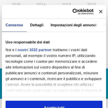
2015
2014
2013
2012
2011
2010
2009
2008
2007
2006
2005
Consenso
Dettagli
Impostazioni degli annunci
In
Uso responsabile dei dati
« prima
‹ precedente
…
21
22
23
24
Noi e
i nostri 1022 partner
trattiamo i vostri dati
personali, ad esempio il vostro numero IP, utilizzando
25
26
27
28
29
tecnologie come i cookie per memorizzare e accedere
alle informazioni sul vostro dispositivo al fine di
pubblicare annunci e contenuti personalizzati, misurare
© Copyright 2017 - 2026
GLOSSARIO
gli annunci e i contenuti, ricercare il pubblico e sviluppare
GIUDICA IL SERVIZIO
i servizi. Avete la possibilità di scegliere chi utilizza i
vostri dati e per quali scopi. Le vostre scelte in materia di
LAVORA CON NOI
privacy sono applicabili solo su questa proprietà digitale
in cui avete effettuato le vostre scelte. È possibile
modificare o revocare il proprio consenso in qualsiasi
Accetta tutti