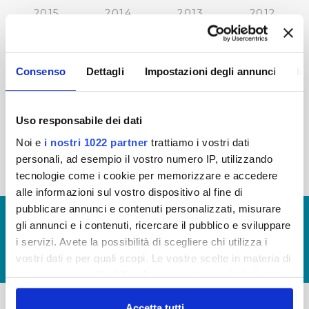
2015
2014
2013
2012
2011
2010
2009
2008
2007
2006
2005
Consenso
Dettagli
Impostazioni degli annunci
In
Uso responsabile dei dati
« prima
‹ precedente
…
21
22
23
24
Noi e
i nostri 1022 partner
trattiamo i vostri dati
personali, ad esempio il vostro numero IP, utilizzando
25
26
27
28
29
tecnologie come i cookie per memorizzare e accedere
alle informazioni sul vostro dispositivo al fine di
pubblicare annunci e contenuti personalizzati, misurare
© Copyright 2017 - 2026
GLOSSARIO
gli annunci e i contenuti, ricercare il pubblico e sviluppare
GIUDICA IL SERVIZIO
i servizi. Avete la possibilità di scegliere chi utilizza i
vostri dati e per quali scopi. Le vostre scelte in materia di
LAVORA CON NOI
privacy sono applicabili solo su questa proprietà digitale
in cui avete effettuato le vostre scelte. È possibile
modificare o revocare il proprio consenso in qualsiasi
Accetta tutti