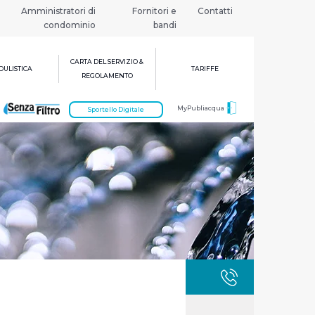
Amministratori di
Fornitori e
Contatti
condominio
bandi
CARTA DEL SERVIZIO &
ULISTICA
TARIFFE
REGOLAMENTO
MyPubliacqua
Sportello Digitale
GUASTI
800 3