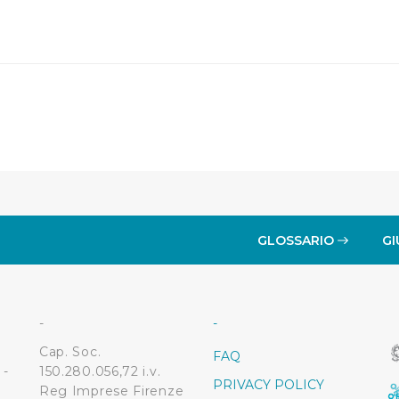
i, i cookie possono essere inoltre utilizzati per analizzare il tr
 ed annunci e per fornire funzionalità dei social media, condiv
il nostro sito con i nostri partner. Tali soggetti, che si occupano
otrebbero combinare le informazioni ricevute con altre informazi
 suo utilizzo dei loro servizi.
 l'Utente accetta di memorizzare tutti i cookie sul dispositivo pe
l’Utente può gestire direttamente le proprie preferenze selezi
estinatarie della condivisione di informazioni sopra indicata.
GLOSSARIO
GI
 "X" posizionata in alto a destra in questo banner l’Utente rifiut
. La chiusura del presente banner comporta il permanere delle 
a navigazione in assenza di cookie o altri sistemi di tracciame
a corretta visualizzazione della pagina.
-
-
Cap. Soc.
FAQ
 -
150.280.056,72 i.v.
PRIVACY POLICY
Reg Imprese Firenze