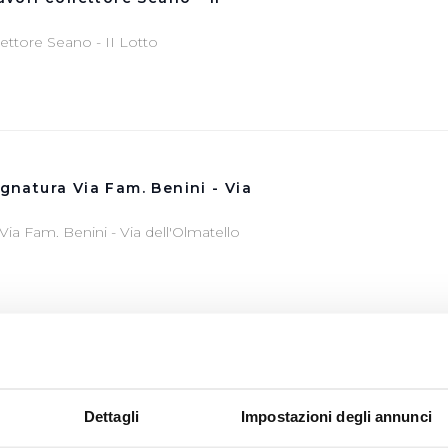
llettore Seano - II Lotto
ognatura Via Fam. Benini - Via
 Via Fam. Benini - Via dell'Olmatello
ONOMICI
Dettagli
Impostazioni degli annunci