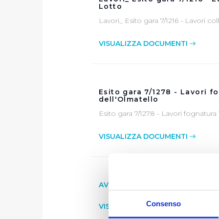
Lotto
Lavori_ Esito gara 7/1216 - Lavori co
VISUALIZZA DOCUMENTI
Esito gara 7/1278 - Lavori f
dell'Olmatello
Esito gara 7/1278 - Lavori fognatura
VISUALIZZA DOCUMENTI
AVVISO AGLI OPERATORI EC
Consenso
VISUALIZZA DOCUMENTI