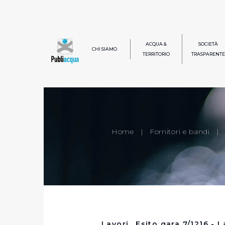
ACQUA &
SOCIETÀ
CHI SIAMO
TERRITORIO
TRASPARENTE
Home
|
Fornitori e bandi
|
Lavori_ Esito gara 7/1216 - L