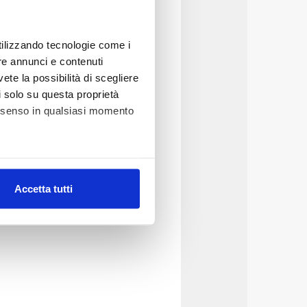
utilizzando tecnologie come i
re annunci e contenuti
vete la possibilità di scegliere
li solo su questa proprietà
consenso in qualsiasi momento
alche metro,
Accetta tutti
e specifiche (impronte
ezione dettagli
. Puoi
lità di base quali la
te dall’Utente e con i