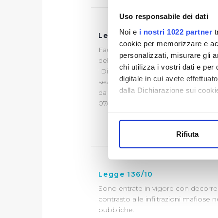
Uso responsabile dei dati
Noi e
i nostri 1022 partner
t
Legge 136/10 - rettifica co
cookie per memorizzare e acce
Facendo seguito alla nota del Minist
personalizzati, misurare gli an
del 09/09/2010, questa Società ha rit
chi utilizza i vostri dati e pe
"Dichiarazione sostitutiva di certifi
digitale in cui avete effettua
sezione "Diventa Fornitore", in qu
dalla Dichiarazione sui cookie
da parte dei Fornitori per i contratti
07/09/2010.
Con il tuo consenso, vorrem
raccogliere informazi
Rifiuta
Identificare il tuo di
digitali).
Approfondisci come vengono el
Legge 136/10
modificare o ritirare il tuo 
Sono entrate in vigore con decorren
Utilizziamo dei cookie tecnic
contrasto alle infiltrazioni mafiose ne
pubbliche.
navigazione sulle pagine e l'