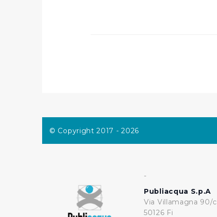
consensi dallo stesso prestat
per personalizzare contenuti
modo in cui l’Utente utilizza 
pubblicità e social media, p
loro o che hanno raccolto dal
Cliccando su "Accetta tutti",
Cliccando su "Personalizza" 
desiderati e le terze parti d
© Copyright 2017 - 2026
Cliccando su "Rifiuta" o sulla
eccezione dei cookie tecnici
dunque la continuazione dell
tecnici indispensabili per un
-
Publiacqua S.p.A
Via Villamagna 90/c
50126 Fi