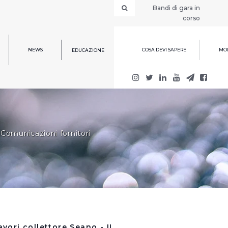
Bandi di gara in
corso
NEWS
COSA DEVI SAPERE
MOD
EDUCAZIONE
Comunicazioni fornitori
avori collettore Seano - II