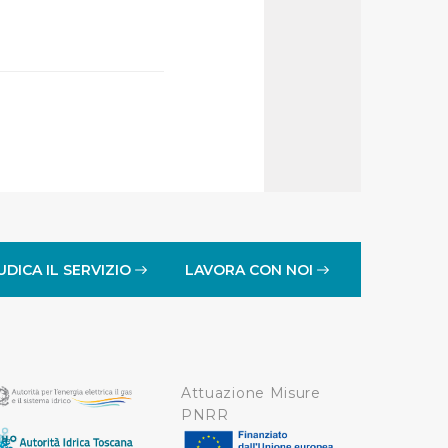
affico sul nostro sito web,
idendo informazioni sul
 di analisi dei dati web,
oni che l’Utente ha fornito
r le finalità sopra indicate.
onando i singoli cookie
UDICA IL SERVIZIO
LAVORA CON NOI
a tutti i cookie con la sola
impostazioni di default e
nto ad esclusione di quelli
Attuazione Misure
PNRR