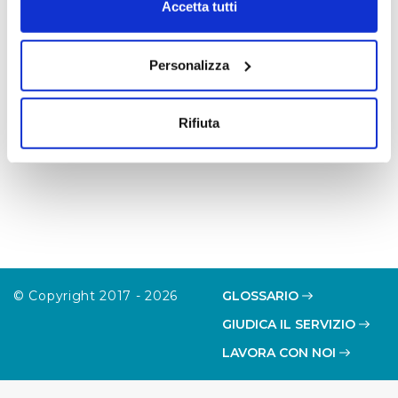
modificare o revocare il proprio consenso in qualsiasi
Accetta tutti
le disposizioni per il contrasto alle infiltrazioni
momento dalla Dichiarazione sui cookie o facendo clic
mafiose negli appalti di lavori, servizi e forniture
sull'icona di attivazione della privacy.
pubbliche.
Personalizza
Con il tuo consenso, vorremmo anche:
raccogliere informazioni sulla tua posizione
Rifiuta
geografica, con un'approssimazione di qualche
metro,
Identificare il tuo dispositivo, scansionandolo
attivamente alla ricerca di caratteristiche specifiche
(impronte digitali).
Approfondisci come vengono elaborati i tuoi dati personali
e imposta le tue preferenze nella
sezione dettagli
. Puoi
modificare o ritirare il tuo consenso in qualsiasi momento
© Copyright 2017 - 2026
GLOSSARIO
dalla Dichiarazione sui cookie.
GIUDICA IL SERVIZIO
LAVORA CON NOI
Utilizziamo dei cookie tecnici necessari per rendere
fruibile il sito web abilitandone funzionalità di base quali
la navigazione sulle pagine e l'accesso alle aree