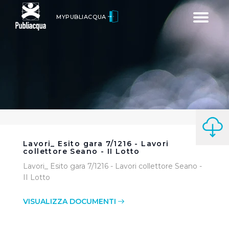
Toggle
MYPUBLIACQUA
navigatio
Lavori_ Esito gara 7/1216 - Lavori
collettore Seano - II Lotto
Lavori_ Esito gara 7/1216 - Lavori collettore Seano -
II Lotto
VISUALIZZA DOCUMENTI