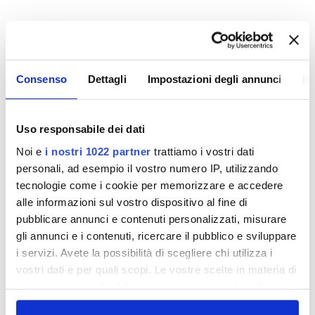
Legge 136/10 - rettifica comunicazione
del 07.09.2010
Facendo seguito alla nota del Ministero dell'Interno
prot. n. 13001/118/Gab. del 09/09/2010, questa
Consenso
Dettagli
Impostazioni degli annunci
In
Società ha ritirato il modello di autocertificazione
"Dichiarazione sostitutiva di certificazione - Legge
136-10" allegato nella sezione "Diventa Fornitore", in
Uso responsabile dei dati
quanto non vi è obbligo di comunicazione da parte
Noi e
i nostri 1022 partner
trattiamo i vostri dati
dei Fornitori per i contratti stipulati/ordinativi
personali, ad esempio il vostro numero IP, utilizzando
emessi prima del 07/09/2010.
tecnologie come i cookie per memorizzare e accedere
alle informazioni sul vostro dispositivo al fine di
pubblicare annunci e contenuti personalizzati, misurare
gli annunci e i contenuti, ricercare il pubblico e sviluppare
i servizi. Avete la possibilità di scegliere chi utilizza i
vostri dati e per quali scopi. Le vostre scelte in materia di
privacy sono applicabili solo su questa proprietà digitale
Legge 136/10
in cui avete effettuato le vostre scelte. È possibile
Sono entrate in vigore con decorrenza 07/09/2010