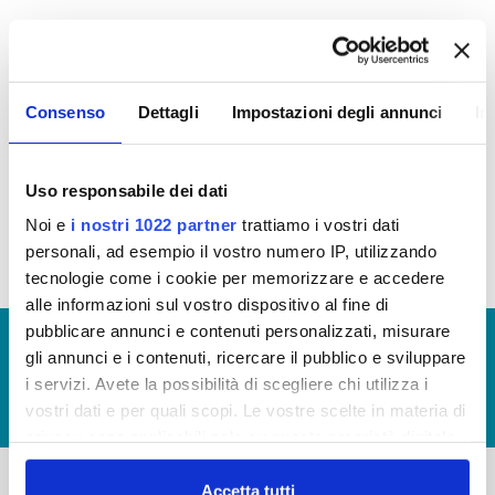
I
n ottemperanza alla delibera ANAC N. 264 del
20/06/2023 si riporta il link di accesso della
Banca
Dati Nazionale Contratti Pubblici: BDNPC
Consenso
Dettagli
Impostazioni degli annunci
In
Bandi di Gara Publiacqua
Sistema Qualifica Fornitori
Uso responsabile dei dati
Noi e
i nostri 1022 partner
trattiamo i vostri dati
personali, ad esempio il vostro numero IP, utilizzando
tecnologie come i cookie per memorizzare e accedere
alle informazioni sul vostro dispositivo al fine di
pubblicare annunci e contenuti personalizzati, misurare
© Copyright 2017 - 2026
GLOSSARIO
gli annunci e i contenuti, ricercare il pubblico e sviluppare
GIUDICA IL SERVIZIO
i servizi. Avete la possibilità di scegliere chi utilizza i
vostri dati e per quali scopi. Le vostre scelte in materia di
LAVORA CON NOI
privacy sono applicabili solo su questa proprietà digitale
in cui avete effettuato le vostre scelte. È possibile
modificare o revocare il proprio consenso in qualsiasi
Accetta tutti