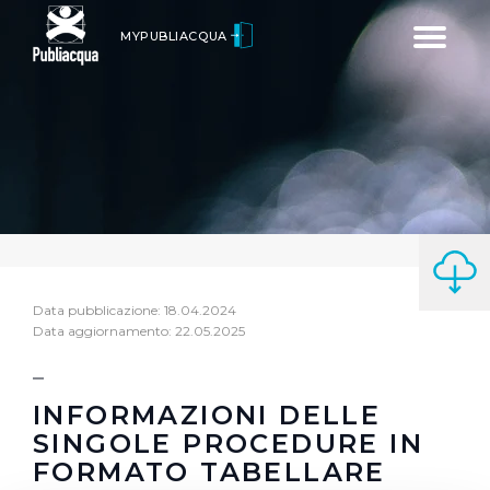
Toggle
MYPUBLIACQUA
navigatio
Data pubblicazione: 18.04.2024
Data aggiornamento: 22.05.2025
INFORMAZIONI DELLE
SINGOLE PROCEDURE IN
FORMATO TABELLARE