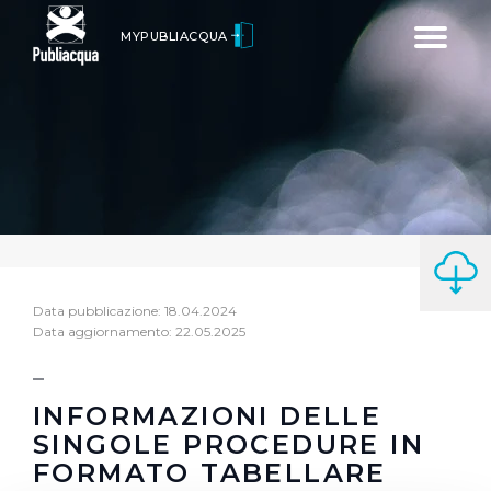
Toggle
MYPUBLIACQUA
navigatio
Data pubblicazione: 18.04.2024
Data aggiornamento: 22.05.2025
INFORMAZIONI DELLE
SINGOLE PROCEDURE IN
FORMATO TABELLARE