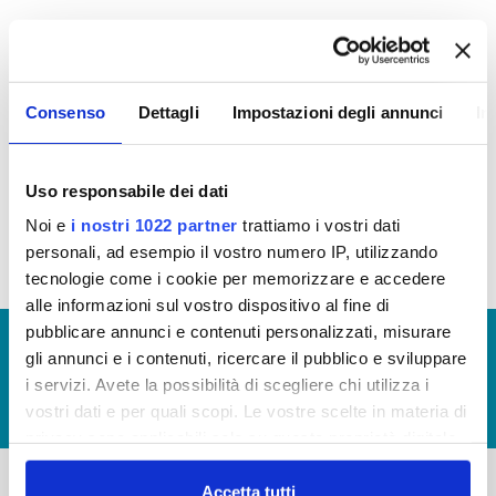
I
n ottemperanza alla delibera ANAC N. 264 del
20/06/2023 si riporta il link di accesso della
Banca
Dati Nazionale Contratti Pubblici: BDNPC
Consenso
Dettagli
Impostazioni degli annunci
In
Bandi di Gara Publiacqua
Sistema Qualifica Fornitori
Uso responsabile dei dati
Noi e
i nostri 1022 partner
trattiamo i vostri dati
personali, ad esempio il vostro numero IP, utilizzando
tecnologie come i cookie per memorizzare e accedere
alle informazioni sul vostro dispositivo al fine di
pubblicare annunci e contenuti personalizzati, misurare
© Copyright 2017 - 2026
GLOSSARIO
gli annunci e i contenuti, ricercare il pubblico e sviluppare
GIUDICA IL SERVIZIO
i servizi. Avete la possibilità di scegliere chi utilizza i
vostri dati e per quali scopi. Le vostre scelte in materia di
LAVORA CON NOI
privacy sono applicabili solo su questa proprietà digitale
in cui avete effettuato le vostre scelte. È possibile
modificare o revocare il proprio consenso in qualsiasi
Accetta tutti