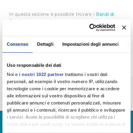
In questa sezione è possibile trovare i
Bandi di
Gara
in corso, scaduti e
Sistema Qualifica
Fornitori
Riepilogo Bandi di gara 2021 - Aggiornamento
anni: 2013-2014-2015-2016-2017-2018-2019-2020
Consenso
Dettagli
Impostazioni degli annunci
In
(visualizza documentazione)
Uso responsabile dei dati
Noi e
i nostri 1022 partner
trattiamo i vostri dati
personali, ad esempio il vostro numero IP, utilizzando
« prima
‹ precedente
1
2
3
4
5
tecnologie come i cookie per memorizzare e accedere
alle informazioni sul vostro dispositivo al fine di
6
7
8
9
pubblicare annunci e contenuti personalizzati, misurare
gli annunci e i contenuti, ricercare il pubblico e sviluppare
i servizi. Avete la possibilità di scegliere chi utilizza i
© Copyright 2017 - 2026
GLOSSARIO
vostri dati e per quali scopi. Le vostre scelte in materia di
GIUDICA IL SERVIZIO
privacy sono applicabili solo su questa proprietà digitale