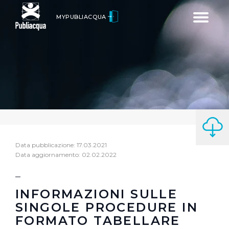
Toggle
MYPUBLIACQUA
navigatio
Data pubblicazione: 17.03.2021
Data aggiornamento: 02.02.2022
INFORMAZIONI SULLE
SINGOLE PROCEDURE IN
FORMATO TABELLARE