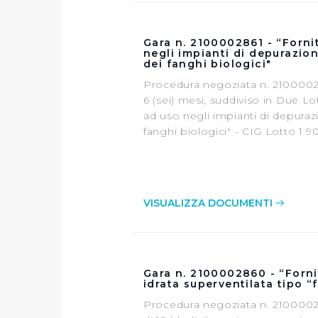
Gara n. 2100002861 - “Fornit
negli impianti di depurazion
dei fanghi biologici"
Procedura negoziata n. 21000028
6 (sei) mesi, suddiviso in Due Lot
ad uso negli impianti di depurazi
fanghi biologici" - CIG Lotto 1
VISUALIZZA DOCUMENTI
Gara n. 2100002860 - “Fornit
idrata superventilata tipo “
Procedura negoziata n. 21000028