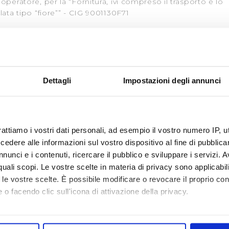
 operatore, per la “Fornitura, ivi compreso il trasporto e lo
lata tipo “fiore”” - CIG 9001130F71
Dettagli
Impostazioni degli annunci
 NEGOZIATA PER LA SOTTOSCRIZIONE DI UN
FIDAMENTO DELLA “FORNITURA DI ACIDO ACETICO
rattiamo i vostri dati personali, ad esempio il vostro numero IP, 
ILIZZAZIONE E DI DEPURAZIONE DISTRIBUITI”
dere alle informazioni sul vostro dispositivo al fine di pubblica
cazione della gara.
nunci e i contenuti, ricercare il pubblico e sviluppare i servizi. A
r quali scopi. Le vostre scelte in materia di privacy sono applicabi
to le vostre scelte. È possibile modificare o revocare il proprio 
 o facendo clic sull'icona di attivazione della privacy.
mo anche: