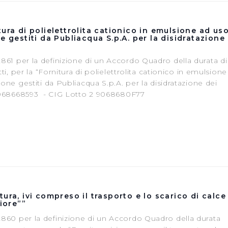
ura di polielettrolita cationico in emulsione ad us
e gestiti da Publiacqua S.p.A. per la disidratazione
61 per la definizione di un Accordo Quadro della durata di
ti, per la “Fornitura di polielettrolita cationico in emulsione
one gestiti da Publiacqua S.p.A. per la disidratazione dei
 9068668593 - CIG Lotto 2 9068680F77
ura, ivi compreso il trasporto e lo scarico di calce
fiore””
60 per la definizione di un Accordo Quadro della durata