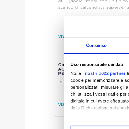
di 12 (dodici) mesi, con un unico
scarico di calce idrata superventi
VISUALIZZA DOCUMENTI
Consenso
Uso responsabile dei dati
Gara 21/2892 – PROCEDURA
ACCORDO QUADRO PER L’AF
Noi e
i nostri 1022 partner
t
PER GLI IMPIANTI DI POTAB
cookie per memorizzare e acce
In Allegato documenti di aggiudi
personalizzati, misurare gli an
chi utilizza i vostri dati e pe
digitale in cui avete effettua
VISUALIZZA DOCUMENTI
dalla Dichiarazione sui cookie
Con il tuo consenso, vorrem