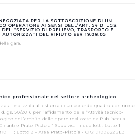
 "X" posizionata in alto a destra in questo banner l’Utente rifiut
. La chiusura del presente banner comporta il permanere delle 
a navigazione in assenza di cookie o altri sistemi di tracciame
 NEGOZIATA PER LA SOTTOSCRIZIONE DI UN
 OPERATORE AI SENSI DELL’ART. 54 D. LGS.
a corretta visualizzazione della pagina.
 DEL “SERVIZIO DI PRELIEVO, TRASPORTO E
AUTORIZZATI DEL RIFIUTO EER 19.08.05
ella gara.
ecnico professionale del settore archeologico
iata finalizzata alla stipula di un accordo quadro con unico
l d.lgs. 50/2016 per l’affidamento delle “Attività tecnico-
logico nell’ambito delle opere realizzate da Publiacqua
Chianti e Prato-Pistoia.” Suddivisa in due lotti: Lotto 1 –
8101FF; Lotto 2 – Area Prato-Pistoia - CIG: 9100822BE3