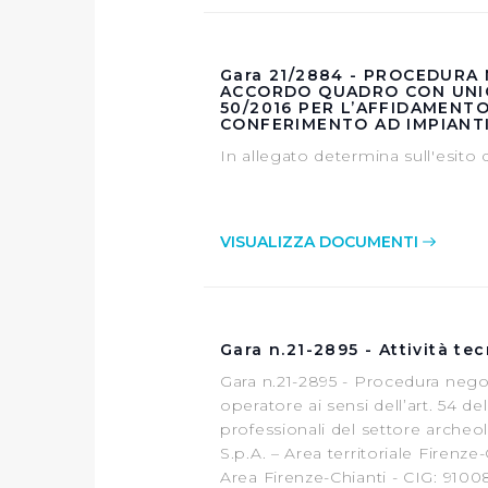
Cliccando su "Rifiuta" o sulla
eccezione dei cookie tecnici
dunque la continuazione dell
Gara 21/2884 - PROCEDURA
ACCORDO QUADRO CON UNICO
tecnici indispensabili per un
50/2016 PER L’AFFIDAMENTO
CONFERIMENTO AD IMPIANTI 
In allegato determina sull'esito d
VISUALIZZA DOCUMENTI
Gara n.21-2895 - Attività t
Gara n.21-2895 - Procedura negoz
operatore ai sensi dell’art. 54 de
professionali del settore archeo
S.p.A. – Area territoriale Firenze-
Area Firenze-Chianti - CIG: 9100