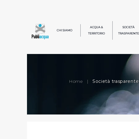
ACQUA &
SOCIETÀ
CHI SIAMO
TERRITORIO
TRASPARENTE
Home
|
Società trasparente