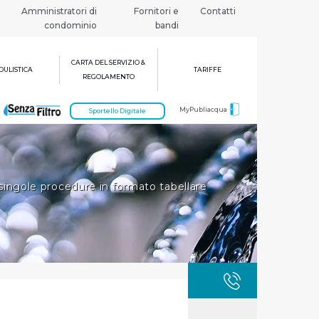
Amministratori di
Fornitori e
Contatti
condominio
bandi
CARTA DEL SERVIZIO &
ULISTICA
TARIFFE
REGOLAMENTO
MyPubliacqua
Sportello Digitale
singole procedure in formato tabellare
GUASTI
800 3