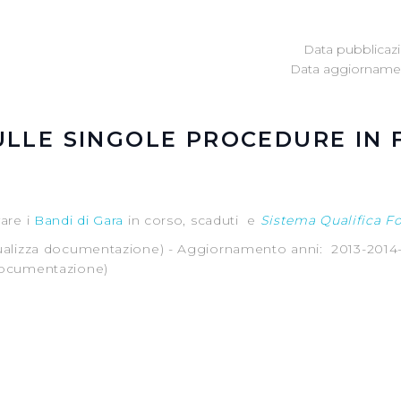
Data pubblicazi
Data aggiornamen
ULLE SINGOLE PROCEDURE IN
vare i
Bandi di Gara
in corso, scaduti e
Sistema Qualifica F
sualizza documentazione) - Aggiornamento anni: 2013-2014-
 documentazione)