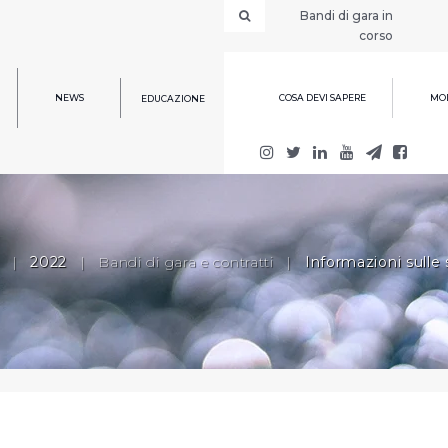
Bandi di gara in
corso
NEWS
COSA DEVI SAPERE
MOD
EDUCAZIONE
|
2022
|
Bandi di gara e contratti
|
Informazioni sulle 