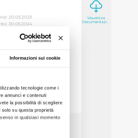
one: 20.03.2023
Visualizza
Documentazione
to: 30.05.2024
 FORMATO
Informazioni sui cookie
ornitori
utilizzando tecnologie come i
re annunci e contenuti
vete la possibilità di scegliere
li solo su questa proprietà
consenso in qualsiasi momento
17