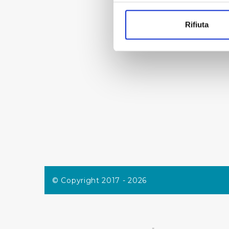
Con il tuo consenso, vorrem
raccogliere informazi
Rifiuta
Identificare il tuo di
digitali).
Approfondisci come vengono el
modificare o ritirare il tuo 
Utilizziamo dei cookie tecnic
navigazione sulle pagine e l'
consensi dallo stesso prestat
per personalizzare contenuti
modo in cui l’Utente utilizza 
pubblicità e social media, p
loro o che hanno raccolto dal
© Copyright 2017 - 2026
Cliccando su "Accetta tutti",
Cliccando su "Personalizza" 
desiderati e le terze parti d
-