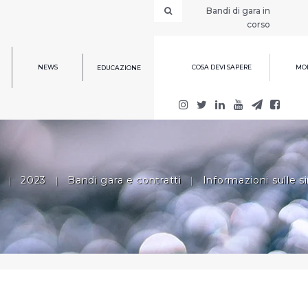
Bandi di gara in
corso
NEWS
COSA DEVI SAPERE
MOD
EDUCAZIONE
|
2023
|
Bandi gara e contratti
|
Informazioni sulle s