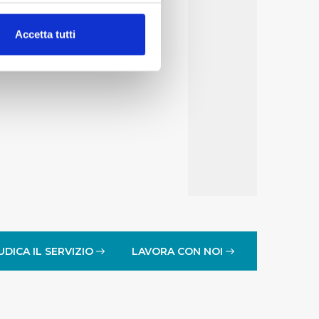
alche metro,
Accetta tutti
e specifiche (impronte
ezione dettagli
. Puoi
lità di base quali la
te dall’Utente e con i
affico sul nostro sito web,
idendo informazioni sul
 di analisi dei dati web,
oni che l’Utente ha fornito
UDICA IL SERVIZIO
LAVORA CON NOI
r le finalità sopra indicate.
onando i singoli cookie