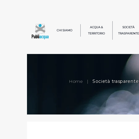
ACQUA &
SOCIETÀ
CHI SIAMO
TERRITORIO
TRASPARENTE
Home
|
Società trasparente