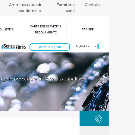
Amministratori di
Fornitori e
Contatti
condominio
bandi
CARTA DEL SERVIZIO &
ULISTICA
TARIFFE
REGOLAMENTO
MyPubliacqua
Sportello Digitale
ingole procedure in formato tabellare
GUASTI
800 3