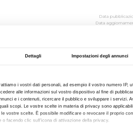
Data pubblicazi
Data aggiornamen
ULLE SINGOLE PROCEDURE IN
Dettagli
Impostazioni degli annunci
vare i
Bandi di Gara
in corso, scaduti e
Sistema Qualifica F
rattiamo i vostri dati personali, ad esempio il vostro numero IP, 
dere alle informazioni sul vostro dispositivo al fine di pubblica
nunci e i contenuti, ricercare il pubblico e sviluppare i servizi. A
r quali scopi. Le vostre scelte in materia di privacy sono applicabi
to le vostre scelte. È possibile modificare o revocare il proprio 
recedente
…
9
10
11
12
13
14
15
16
 o facendo clic sull'icona di attivazione della privacy.