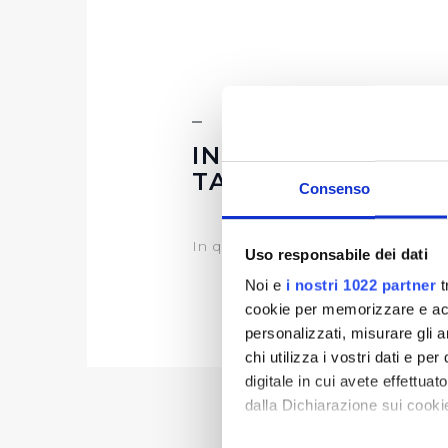
INFORMAZIONI S
TABELLARE
Consenso
In questa sezione è possibile tro
Uso responsabile dei dati
Noi e
i nostri 1022 partner
t
cookie per memorizzare e acce
personalizzati, misurare gli an
chi utilizza i vostri dati e pe
digitale in cui avete effettua
« prima
‹ p
dalla Dichiarazione sui cookie