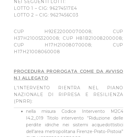
NEI SEGUENTI LOTTI:
LOTTO 1 – CIG: 96274517E4
LOTTO 2 – CIG: 9627456C03
CUP H92E22000070008; CUP
H37H21005320008; CUP H81B21008200008;
CUP H17H21008070008; CUP
H17H21008060008
PROCEDURA PROROGATA COME DA AVVISO
N.1 ALLEGATO
L'INTERVENTO RIENTRA NEL PIANO
NAZIONALE DI RIPRESA E RESILIENZA
(PNRR):
nella misura Codice Intervento M2C4
I4.2_019 Titolo intervento “Riduzione delle
perdite idriche nei sistemi acquedottistici
dell’area metropolitana Firenze-Prato-Pistoia”