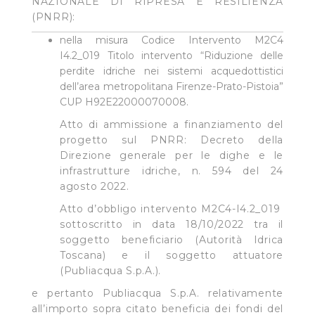
NAZIONALE DI RIPRESA E RESILIENZA
(PNRR):
nella misura Codice Intervento M2C4
I4.2_019 Titolo intervento “Riduzione delle
perdite idriche nei sistemi acquedottistici
dell’area metropolitana Firenze-Prato-Pistoia”
CUP H92E22000070008.
Atto di ammissione a finanziamento del
progetto sul PNRR: Decreto della
Direzione generale per le dighe e le
infrastrutture idriche, n. 594 del 24
agosto 2022.
Atto d’obbligo intervento M2C4-I4.2_019
sottoscritto in data 18/10/2022 tra il
soggetto beneficiario (Autorità Idrica
Toscana) e il soggetto attuatore
(Publiacqua S.p.A.).
e pertanto Publiacqua S.p.A. relativamente
all’importo sopra citato beneficia dei fondi del