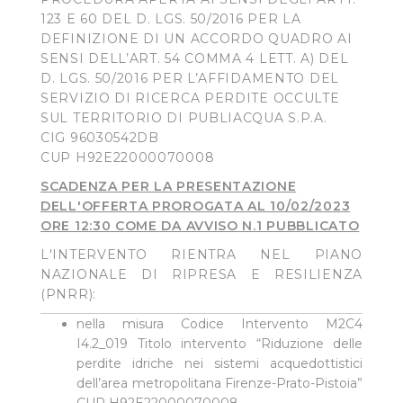
Cliccando su "Personalizza" l’Utente può gestire
123 E 60 DEL D. LGS. 50/2016 PER LA
direttamente le proprie preferenze selezionando i
DEFINIZIONE DI UN ACCORDO QUADRO AI
singoli cookie desiderati e le terze parti destinatarie
SENSI DELL’ART. 54 COMMA 4 LETT. A) DEL
della condivisione di informazioni sopra indicata.
D. LGS. 50/2016 PER L’AFFIDAMENTO DEL
SERVIZIO DI RICERCA PERDITE OCCULTE
Cliccando su "Rifiuta" o sulla "X" posizionata in alto a
SUL TERRITORIO DI PUBLIACQUA S.P.A.
destra in questo banner l’Utente rifiuta tutti i cookie con
CIG 96030542DB
CUP H92E22000070008
la sola eccezione dei cookie tecnici. La chiusura del
presente banner comporta il permanere delle
SCADENZA PER LA PRESENTAZIONE
impostazioni di default e dunque la continuazione della
DELL'OFFERTA PROROGATA AL 10/02/2023
navigazione in assenza di cookie o altri sistemi di
ORE 12:30 COME DA AVVISO N.1 PUBBLICATO
tracciamento ad esclusione di quelli tecnici
L'INTERVENTO RIENTRA NEL PIANO
indispensabili per una corretta visualizzazione della
NAZIONALE DI RIPRESA E RESILIENZA
pagina.
(PNRR):
nella misura Codice Intervento M2C4
I4.2_019 Titolo intervento “Riduzione delle
perdite idriche nei sistemi acquedottistici
dell’area metropolitana Firenze-Prato-Pistoia”