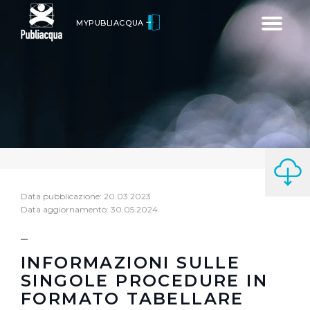
Toggle
MYPUBLIACQUA
navigatio
Data pubblicazione: 20.03.2023
Data aggiornamento: 30.05.2024
INFORMAZIONI SULLE
SINGOLE PROCEDURE IN
FORMATO TABELLARE