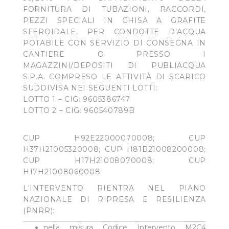
FORNITURA DI TUBAZIONI, RACCORDI,
PEZZI SPECIALI IN GHISA A GRAFITE
SFEROIDALE, PER CONDOTTE D’ACQUA
POTABILE CON SERVIZIO DI CONSEGNA IN
CANTIERE O PRESSO I
MAGAZZINI/DEPOSITI DI PUBLIACQUA
S.P.A. COMPRESO LE ATTIVITÀ DI SCARICO
SUDDIVISA NEI SEGUENTI LOTTI:
LOTTO 1 – CIG: 9605386747
LOTTO 2 – CIG: 960540789B
CUP H92E22000070008; CUP
H37H21005320008; CUP H81B21008200008;
CUP H17H21008070008; CUP
H17H21008060008
L'INTERVENTO RIENTRA NEL PIANO
NAZIONALE DI RIPRESA E RESILIENZA
(PNRR):
nella misura Codice Intervento M2C4