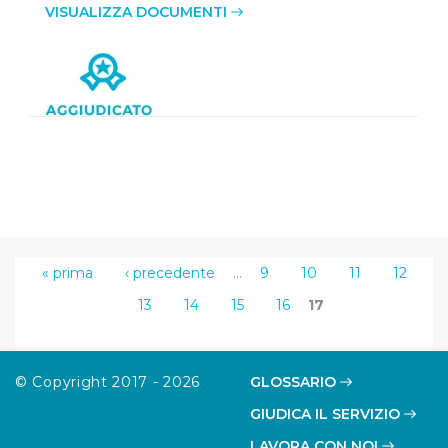
VISUALIZZA DOCUMENTI
« prima
‹ precedente
…
9
10
11
12
13
14
15
16
17
© Copyright 2017 - 2026
GLOSSARIO
GIUDICA IL SERVIZIO
LAVORA CON NOI