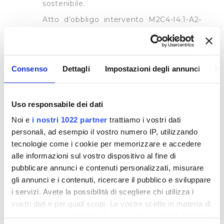
sostenibile.
Atto d’obbligo intervento M2C4-I4.1-A2-
32 sottoscritto in data 08/06/2022 e
trasmesso in pari data al Ministero delle
Infrastrutture e della Mobilità Sostenibile
– Direzione Generale per le Dighe e le
Consenso
Dettagli
Impostazioni degli annunci
In
Infrastrutture Idriche.
nella misura Codice Intervento M2C4-I4.1-A2-
31 Titolo intervento “Potenziamento del
Uso responsabile dei dati
sistema idrico metropolitano – sostituzione
Noi e
i nostri 1022 partner
trattiamo i vostri dati
adduzione lungarni Firenze” CUP
personali, ad esempio il vostro numero IP, utilizzando
H17H21008070008.
tecnologie come i cookie per memorizzare e accedere
Atto di ammissione a finanziamento del
alle informazioni sul vostro dispositivo al fine di
progetto sul PNRR: Decreto Ministeriale
pubblicare annunci e contenuti personalizzati, misurare
n. 517 del 16 dicembre 2021 del Ministero
gli annunci e i contenuti, ricercare il pubblico e sviluppare
delle infrastrutture e della mobilità
i servizi. Avete la possibilità di scegliere chi utilizza i
sostenibile.
vostri dati e per quali scopi. Le vostre scelte in materia di
Atto d’obbligo intervento M2C4-I4.1-A2-
privacy sono applicabili solo su questa proprietà digitale
31 sottoscritto in data 08/06/2022 e