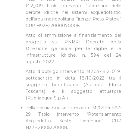
I4.2_019 Titolo intervento “Riduzione delle
perdite idriche nei sistemi acquedottistici
dell’area metropolitana Firenze-Prato-Pistoia”
CUP H92E22000070008.
Atto di ammissione a finanziamento del
progetto sul PNRR: Decreto della
Direzione generale per le dighe e le
infrastrutture idriche, n. 594 del 24
agosto 2022.
Atto d’obbligo intervento M2C4-I4.2_019
sottoscritto in data 18/10/2022 tra il
soggetto beneficiario (Autorità Idrica
Toscana) e il soggetto attuatore
(Publiacqua S.p.A.).
nella misura Codice Intervento M2C4-I4.1-A2-
29 Titolo intervento “Potenziamento
Acquedotto Sesto Fiorentino” CUP
H37H21005320008.