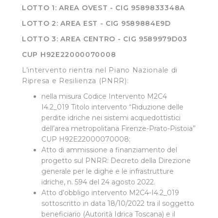
LOTTO 1:
AREA OVEST
- CIG
9589833348A
LOTTO 2:
AREA EST - CIG
9589884E9D
LOTTO
3
:
AREA CENTRO -
CIG
9589979D03
CUP H92E22000070008
L’intervento rientra nel Piano Nazionale di
Ripresa e Resilienza (PNRR):
nella misura Codice Intervento M2C4
I4.2_019 Titolo intervento “Riduzione delle
perdite idriche nei sistemi acquedottistici
dell’area metropolitana Firenze-Prato-Pistoia”
CUP H92E22000070008;
Atto di ammissione a finanziamento del
progetto sul PNRR: Decreto della Direzione
generale per le dighe e le infrastrutture
idriche, n. 594 del 24 agosto 2022.
Atto d’obbligo intervento M2C4-I4.2_019
sottoscritto in data 18/10/2022 tra il soggetto
beneficiario (Autorità Idrica Toscana) e il