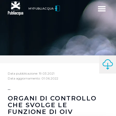
Toggle
MYPUBLIACQUA
navigatio
Data pubblicazione: 19.03.2021
Data aggiornamento: 01.06.2022
ORGANI DI CONTROLLO
CHE SVOLGE LE
FUNZIONE DI OIV