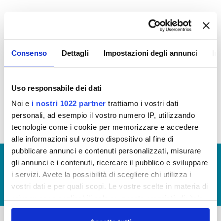
Attestazione ODV
sull'assolvimento degli obblighi
di pubblicazione al 31/05/2022 per annualità 2021
(visualizza documentazione)
Consenso
Dettagli
Impostazioni degli annunci
In
Attestazione ODV
sull'assolvimento degli obblighi
di pubblicazione al 31/05/2021 per annualità 2020
(visualizza documentazione)
Uso responsabile dei dati
Noi e
i nostri 1022 partner
trattiamo i vostri dati
personali, ad esempio il vostro numero IP, utilizzando
tecnologie come i cookie per memorizzare e accedere
alle informazioni sul vostro dispositivo al fine di
pubblicare annunci e contenuti personalizzati, misurare
© Copyright 2017 - 2026
GLOSSARIO
gli annunci e i contenuti, ricercare il pubblico e sviluppare
i servizi. Avete la possibilità di scegliere chi utilizza i
GIUDICA IL SERVIZIO
vostri dati e per quali scopi. Le vostre scelte in materia di
LAVORA CON NOI
privacy sono applicabili solo su questa proprietà digitale
in cui avete effettuato le vostre scelte. È possibile