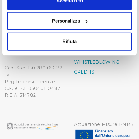
modificare o revocare il proprio consenso in qualsiasi
Accetta tutti
momento dalla Dichiarazione sui cookie o facendo clic
-
-
sull'icona di attivazione della privacy.
Publiacqua S.p.A
Personalizza
FAQ
Via Villamagna 90/c -
Con il tuo consenso, vorremmo anche:
PRIVACY POLICY
50126 Fi
raccogliere informazioni sulla tua posizione
Tel. +39 055688903
Rifiuta
NOTE LEGALI
geografica, con un'approssimazione di qualche
Fax. +39 0556862495
COOKIE
metro,
-
Identificare il tuo dispositivo, scansionandolo
WHISTLEBLOWING
Cap. Soc. 150.280.056,72
attivamente alla ricerca di caratteristiche specifiche
CREDITS
i.v.
(impronte digitali).
Reg Imprese Firenze
Approfondisci come vengono elaborati i tuoi dati personali
C.F. e P.I. 05040110487
e imposta le tue preferenze nella
sezione dettagli
. Puoi
R.E.A. 514782
modificare o ritirare il tuo consenso in qualsiasi momento
dalla Dichiarazione sui cookie.
Utilizziamo dei cookie tecnici necessari per rendere
Attuazione Misure PNRR
fruibile il sito web abilitandone funzionalità di base quali
la navigazione sulle pagine e l'accesso alle aree