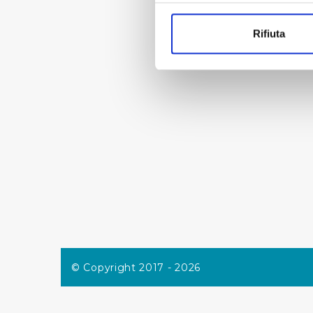
Con il tuo consenso, vorrem
raccogliere informazi
Rifiuta
Identificare il tuo di
digitali).
Approfondisci come vengono el
modificare o ritirare il tuo 
Utilizziamo dei cookie tecnic
navigazione sulle pagine e l'
consensi dallo stesso prestat
per personalizzare contenuti
modo in cui l’Utente utilizza 
pubblicità e social media, p
loro o che hanno raccolto dal
Cliccando su "Accetta tutti",
© Copyright 2017 - 2026
Cliccando su "Personalizza" 
desiderati e le terze parti d