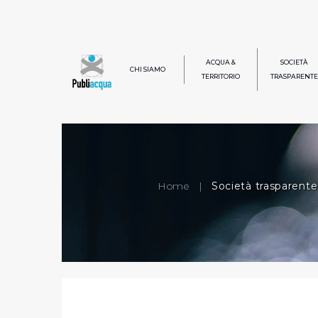
ACQUA &
SOCIETÀ
CHI SIAMO
TERRITORIO
TRASPARENTE
Home
|
Società trasparente