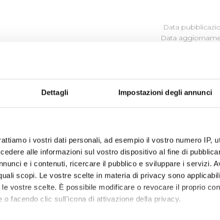
Data pubblicazi
Data aggiornamen
ROLLO CHE SVOLGE LE FUNZIO
Dettagli
Impostazioni degli annunci
o degli obblighi di pubblicazione al 22/07/2020 per annuali
o degli obblighi di pubblicazione al 31/05/2021 per annualit
rattiamo i vostri dati personali, ad esempio il vostro numero IP, 
dere alle informazioni sul vostro dispositivo al fine di pubblica
nunci e i contenuti, ricercare il pubblico e sviluppare i servizi. A
r quali scopi. Le vostre scelte in materia di privacy sono applicabi
to le vostre scelte. È possibile modificare o revocare il proprio 
 o facendo clic sull'icona di attivazione della privacy.