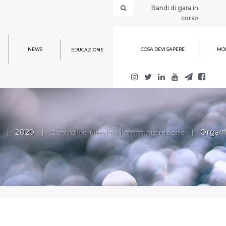
Bandi di gara in
corso
NEWS
COSA DEVI SAPERE
MOD
EDUCAZIONE
|
2020
|
Controlli e rilievi sull'amministrazione
|
Organi 