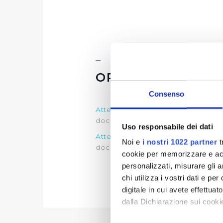
ORGANI DI CONT
Consenso
Attestazione ODV
sull'assolviment
documentazione)
Uso responsabile dei dati
Attestazione ODV
sull'assolviment
Noi e
i nostri 1022 partner
t
documentazione)
cookie per memorizzare e acce
personalizzati, misurare gli an
chi utilizza i vostri dati e pe
digitale in cui avete effettua
dalla Dichiarazione sui cookie