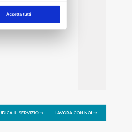
alche metro,
Accetta tutti
e specifiche (impronte
ezione dettagli
. Puoi
lità di base quali la
te dall’Utente e con i
affico sul nostro sito web,
idendo informazioni sul
 di analisi dei dati web,
oni che l’Utente ha fornito
r le finalità sopra indicate.
UDICA IL SERVIZIO
LAVORA CON NOI
onando i singoli cookie