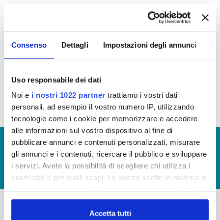
Attestazione ODV sull'assolvimento degli obblighi
di pubblicazione al 31/03/2019 per annualità
Consenso
Dettagli
Impostazioni degli annunci
In
2018 (Visualizza documentazione)
Attestazione ODV sull'assolvimento degli obblighi
di pubblicazione al 31/03/2018 per annualità 2017
Uso responsabile dei dati
(Visualizza documentazione)
Noi e
i nostri 1022 partner
trattiamo i vostri dati
personali, ad esempio il vostro numero IP, utilizzando
tecnologie come i cookie per memorizzare e accedere
alle informazioni sul vostro dispositivo al fine di
pubblicare annunci e contenuti personalizzati, misurare
© Copyright 2017 - 2026
GLOSSARIO
gli annunci e i contenuti, ricercare il pubblico e sviluppare
GIUDICA IL SERVIZIO
i servizi. Avete la possibilità di scegliere chi utilizza i
LAVORA CON NOI
vostri dati e per quali scopi. Le vostre scelte in materia di
privacy sono applicabili solo su questa proprietà digitale
in cui avete effettuato le vostre scelte. È possibile
modificare o revocare il proprio consenso in qualsiasi
Accetta tutti