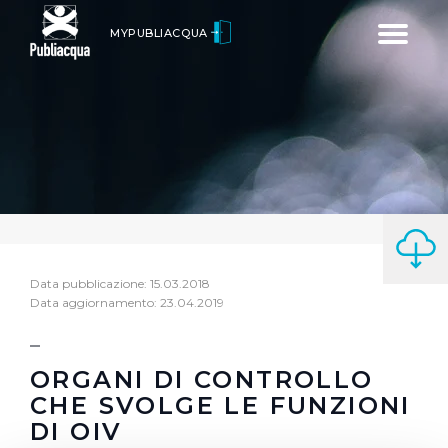
Toggle
MYPUBLIACQUA
navigatio
Data pubblicazione: 15.03.2018
Data aggiornamento: 23.04.2019
ORGANI DI CONTROLLO
CHE SVOLGE LE FUNZIONI
DI OIV