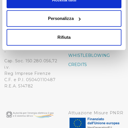
momento dalla Dichiarazione sui cookie o facendo clic
-
-
sull'icona di attivazione della privacy.
Publiacqua S.p.A
Personalizza
FAQ
Via Villamagna 90/c -
Con il tuo consenso, vorremmo anche:
PRIVACY POLICY
50126 Fi
raccogliere informazioni sulla tua posizione
Tel. +39 055688903
NOTE LEGALI
Rifiuta
geografica, con un'approssimazione di qualche
Fax. +39 0556862495
COOKIE
metro,
-
WHISTLEBLOWING
Identificare il tuo dispositivo, scansionandolo
Cap. Soc. 150.280.056,72
attivamente alla ricerca di caratteristiche specifiche
CREDITS
i.v.
(impronte digitali).
Reg Imprese Firenze
Approfondisci come vengono elaborati i tuoi dati personali
C.F. e P.I. 05040110487
e imposta le tue preferenze nella
sezione dettagli
. Puoi
R.E.A. 514782
modificare o ritirare il tuo consenso in qualsiasi momento
dalla Dichiarazione sui cookie.
Utilizziamo dei cookie tecnici necessari per rendere
Attuazione Misure PNRR
fruibile il sito web abilitandone funzionalità di base quali
la navigazione sulle pagine e l'accesso alle aree