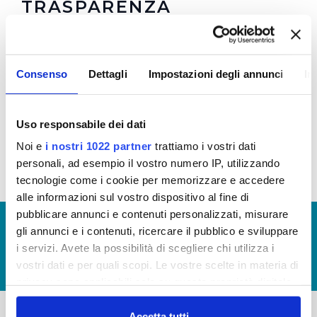
TRASPARENZA
Regolamento
e
Allegato 1
per la Trasparenza e la
Prevenzione della Corruzione in vigore dal
Consenso
Dettagli
Impostazioni degli annunci
In
08/10/2021 (Visualizza Documentazione)
Regolamento
e
Allegato 1
per la Trasparenza e la
Prevenzione della Corruzione (Visualizza
Uso responsabile dei dati
Documentazione)
Noi e
i nostri 1022 partner
trattiamo i vostri dati
personali, ad esempio il vostro numero IP, utilizzando
tecnologie come i cookie per memorizzare e accedere
alle informazioni sul vostro dispositivo al fine di
pubblicare annunci e contenuti personalizzati, misurare
© Copyright 2017 - 2026
GLOSSARIO
gli annunci e i contenuti, ricercare il pubblico e sviluppare
GIUDICA IL SERVIZIO
i servizi. Avete la possibilità di scegliere chi utilizza i
vostri dati e per quali scopi. Le vostre scelte in materia di
LAVORA CON NOI
privacy sono applicabili solo su questa proprietà digitale
in cui avete effettuato le vostre scelte. È possibile
modificare o revocare il proprio consenso in qualsiasi
Accetta tutti