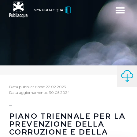
Toggle
MYPUBLIACQUA
navigatio
Data pubblicazione: 22.02.2023
Data aggiornamento: 30.05.2024
PIANO TRIENNALE PER LA
PREVENZIONE DELLA
CORRUZIONE E DELLA