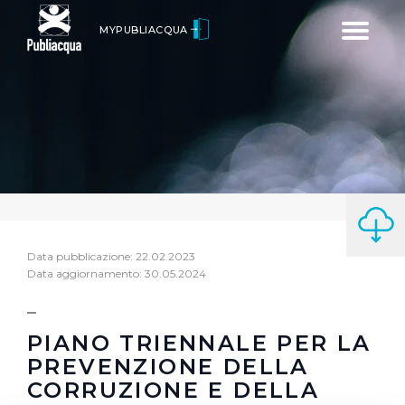
Toggle
MYPUBLIACQUA
navigatio
Data pubblicazione: 22.02.2023
Data aggiornamento: 30.05.2024
PIANO TRIENNALE PER LA
PREVENZIONE DELLA
CORRUZIONE E DELLA