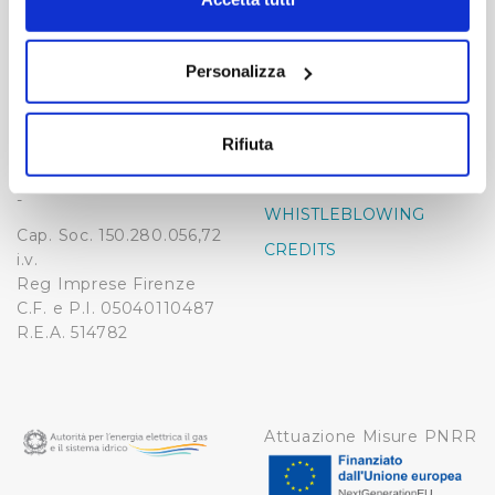
momento dalla Dichiarazione sui cookie o facendo clic
-
-
sull'icona di attivazione della privacy.
Publiacqua S.p.A
Personalizza
FAQ
Via Villamagna 90/c -
Con il tuo consenso, vorremmo anche:
PRIVACY POLICY
50126 Fi
raccogliere informazioni sulla tua posizione
Tel. +39 055688903
NOTE LEGALI
Rifiuta
geografica, con un'approssimazione di qualche
Fax. +39 0556862495
COOKIE
metro,
-
WHISTLEBLOWING
Identificare il tuo dispositivo, scansionandolo
Cap. Soc. 150.280.056,72
attivamente alla ricerca di caratteristiche specifiche
CREDITS
i.v.
(impronte digitali).
Reg Imprese Firenze
Approfondisci come vengono elaborati i tuoi dati personali
C.F. e P.I. 05040110487
e imposta le tue preferenze nella
sezione dettagli
. Puoi
R.E.A. 514782
modificare o ritirare il tuo consenso in qualsiasi momento
dalla Dichiarazione sui cookie.
Utilizziamo dei cookie tecnici necessari per rendere
Attuazione Misure PNRR
fruibile il sito web abilitandone funzionalità di base quali
la navigazione sulle pagine e l'accesso alle aree