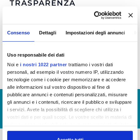
TRASPARENZA
Regolamento
e
Allegato 1
per la Trasparenza e la
Prevenzione della Corruzione in vigore dal
Consenso
Dettagli
Impostazioni degli annunci
In
08/10/2021 (Visualizza Documentazione)
Regolamento
e
Allegato 1
per la Trasparenza e la
Prevenzione della Corruzione (Visualizza
Uso responsabile dei dati
Documentazione)
Noi e
i nostri 1022 partner
trattiamo i vostri dati
personali, ad esempio il vostro numero IP, utilizzando
tecnologie come i cookie per memorizzare e accedere
alle informazioni sul vostro dispositivo al fine di
pubblicare annunci e contenuti personalizzati, misurare
© Copyright 2017 - 2026
GLOSSARIO
gli annunci e i contenuti, ricercare il pubblico e sviluppare
GIUDICA IL SERVIZIO
i servizi. Avete la possibilità di scegliere chi utilizza i
vostri dati e per quali scopi. Le vostre scelte in materia di
LAVORA CON NOI
privacy sono applicabili solo su questa proprietà digitale
in cui avete effettuato le vostre scelte. È possibile
modificare o revocare il proprio consenso in qualsiasi
Accetta tutti