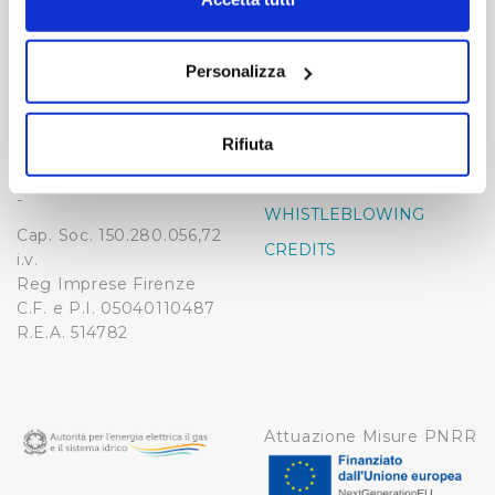
momento dalla Dichiarazione sui cookie o facendo clic
-
-
sull'icona di attivazione della privacy.
Publiacqua S.p.A
Personalizza
FAQ
Via Villamagna 90/c -
Con il tuo consenso, vorremmo anche:
PRIVACY POLICY
50126 Fi
raccogliere informazioni sulla tua posizione
Tel. +39 055688903
NOTE LEGALI
Rifiuta
geografica, con un'approssimazione di qualche
Fax. +39 0556862495
COOKIE
metro,
-
WHISTLEBLOWING
Identificare il tuo dispositivo, scansionandolo
Cap. Soc. 150.280.056,72
attivamente alla ricerca di caratteristiche specifiche
CREDITS
i.v.
(impronte digitali).
Reg Imprese Firenze
Approfondisci come vengono elaborati i tuoi dati personali
C.F. e P.I. 05040110487
e imposta le tue preferenze nella
sezione dettagli
. Puoi
R.E.A. 514782
modificare o ritirare il tuo consenso in qualsiasi momento
dalla Dichiarazione sui cookie.
Utilizziamo dei cookie tecnici necessari per rendere
Attuazione Misure PNRR
fruibile il sito web abilitandone funzionalità di base quali
la navigazione sulle pagine e l'accesso alle aree