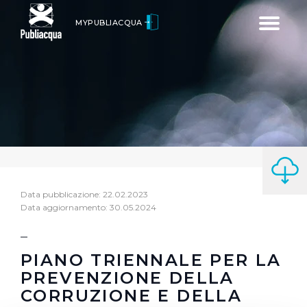
Toggle
MYPUBLIACQUA
navigatio
Data pubblicazione: 22.02.2023
Data aggiornamento: 30.05.2024
PIANO TRIENNALE PER LA
PREVENZIONE DELLA
CORRUZIONE E DELLA