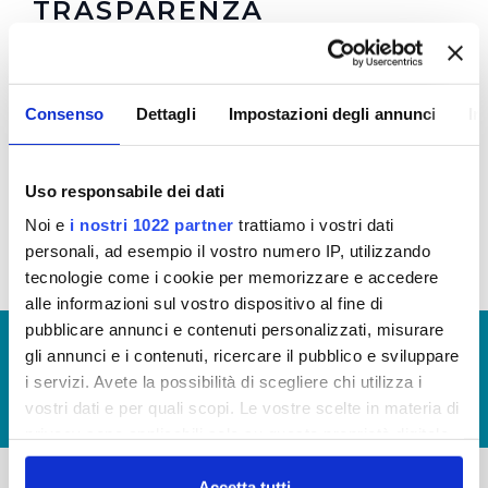
TRASPARENZA
Regolamento
e
Allegato 1
per la Trasparenza e la
Prevenzione della Corruzione in vigore dal
Consenso
Dettagli
Impostazioni degli annunci
In
08/10/2021 (Visualizza Documentazione)
Regolamento
e
Allegato 1
per la Trasparenza e la
Prevenzione della Corruzione (Visualizza
Uso responsabile dei dati
Documentazione)
Noi e
i nostri 1022 partner
trattiamo i vostri dati
personali, ad esempio il vostro numero IP, utilizzando
tecnologie come i cookie per memorizzare e accedere
alle informazioni sul vostro dispositivo al fine di
pubblicare annunci e contenuti personalizzati, misurare
© Copyright 2017 - 2026
GLOSSARIO
gli annunci e i contenuti, ricercare il pubblico e sviluppare
GIUDICA IL SERVIZIO
i servizi. Avete la possibilità di scegliere chi utilizza i
vostri dati e per quali scopi. Le vostre scelte in materia di
LAVORA CON NOI
privacy sono applicabili solo su questa proprietà digitale
in cui avete effettuato le vostre scelte. È possibile
modificare o revocare il proprio consenso in qualsiasi
Accetta tutti