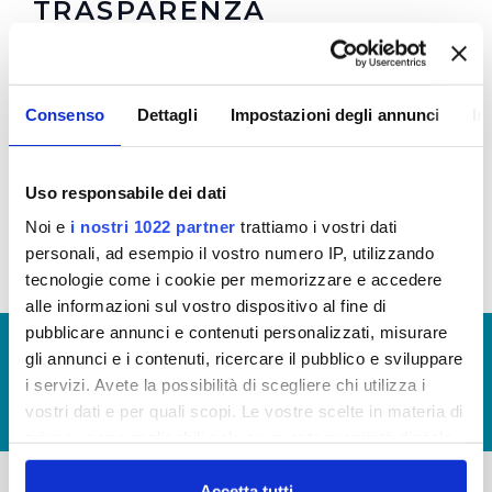
TRASPARENZA
Regolamento
e
Allegato 1
per la Trasparenza e la
Prevenzione della Corruzione in vigore dal
Consenso
Dettagli
Impostazioni degli annunci
In
08/10/2021 (Visualizza Documentazione)
Regolamento
e
Allegato 1
per la Trasparenza e la
Prevenzione della Corruzione (Visualizza
Uso responsabile dei dati
Documentazione)
Noi e
i nostri 1022 partner
trattiamo i vostri dati
personali, ad esempio il vostro numero IP, utilizzando
tecnologie come i cookie per memorizzare e accedere
alle informazioni sul vostro dispositivo al fine di
pubblicare annunci e contenuti personalizzati, misurare
© Copyright 2017 - 2026
GLOSSARIO
gli annunci e i contenuti, ricercare il pubblico e sviluppare
GIUDICA IL SERVIZIO
i servizi. Avete la possibilità di scegliere chi utilizza i
vostri dati e per quali scopi. Le vostre scelte in materia di
LAVORA CON NOI
privacy sono applicabili solo su questa proprietà digitale
in cui avete effettuato le vostre scelte. È possibile
modificare o revocare il proprio consenso in qualsiasi
Accetta tutti