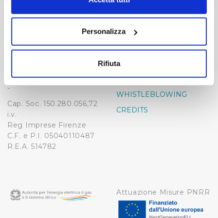
momento dalla Dichiarazione sui cookie o facendo clic
-
-
sull'icona di attivazione della privacy.
Publiacqua S.p.A
Personalizza
FAQ
Via Villamagna 90/c -
Con il tuo consenso, vorremmo anche:
PRIVACY POLICY
50126 Fi
raccogliere informazioni sulla tua posizione
Tel. +39 055688903
NOTE LEGALI
Rifiuta
geografica, con un'approssimazione di qualche
Fax. +39 0556862495
COOKIE
metro,
-
WHISTLEBLOWING
Identificare il tuo dispositivo, scansionandolo
Cap. Soc. 150.280.056,72
attivamente alla ricerca di caratteristiche specifiche
CREDITS
i.v.
(impronte digitali).
Reg Imprese Firenze
Approfondisci come vengono elaborati i tuoi dati personali
C.F. e P.I. 05040110487
e imposta le tue preferenze nella
sezione dettagli
. Puoi
R.E.A. 514782
modificare o ritirare il tuo consenso in qualsiasi momento
dalla Dichiarazione sui cookie.
Utilizziamo dei cookie tecnici necessari per rendere
Attuazione Misure PNRR
fruibile il sito web abilitandone funzionalità di base quali
la navigazione sulle pagine e l'accesso alle aree