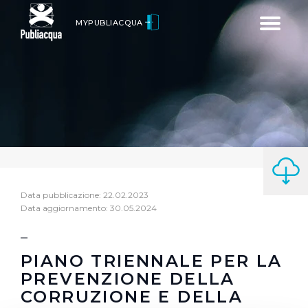
Toggle
MYPUBLIACQUA
navigatio
Data pubblicazione: 22.02.2023
Data aggiornamento: 30.05.2024
PIANO TRIENNALE PER LA
PREVENZIONE DELLA
CORRUZIONE E DELLA