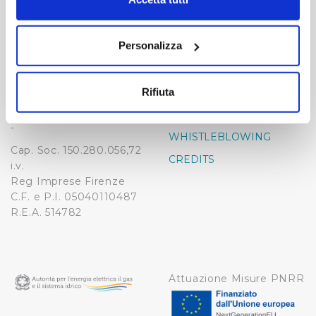
momento dalla Dichiarazione sui cookie o facendo clic
-
-
sull'icona di attivazione della privacy.
Publiacqua S.p.A
Personalizza
FAQ
Via Villamagna 90/c -
Con il tuo consenso, vorremmo anche:
PRIVACY POLICY
50126 Fi
raccogliere informazioni sulla tua posizione
Tel. +39 055688903
NOTE LEGALI
Rifiuta
geografica, con un'approssimazione di qualche
Fax. +39 0556862495
COOKIE
metro,
-
WHISTLEBLOWING
Identificare il tuo dispositivo, scansionandolo
Cap. Soc. 150.280.056,72
attivamente alla ricerca di caratteristiche specifiche
CREDITS
i.v.
(impronte digitali).
Reg Imprese Firenze
Approfondisci come vengono elaborati i tuoi dati personali
C.F. e P.I. 05040110487
e imposta le tue preferenze nella
sezione dettagli
. Puoi
R.E.A. 514782
modificare o ritirare il tuo consenso in qualsiasi momento
dalla Dichiarazione sui cookie.
Utilizziamo dei cookie tecnici necessari per rendere
Attuazione Misure PNRR
fruibile il sito web abilitandone funzionalità di base quali
la navigazione sulle pagine e l'accesso alle aree