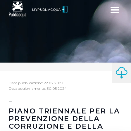
Toggle
MYPUBLIACQUA
navigatio
Data pubblicazione: 22.02.2023
Data aggiornamento: 30.05.2024
PIANO TRIENNALE PER LA
PREVENZIONE DELLA
CORRUZIONE E DELLA