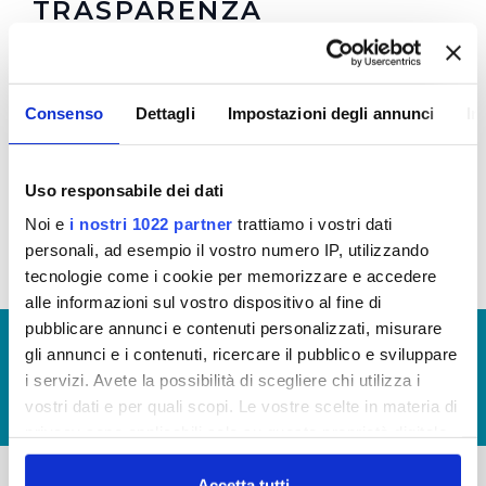
TRASPARENZA
Regolamento
e
Allegato 1
per la Trasparenza e la
Prevenzione della Corruzione in vigore dal
Consenso
Dettagli
Impostazioni degli annunci
In
08/10/2021 (Visualizza Documentazione)
Regolamento
e
Allegato 1
per la Trasparenza e la
Prevenzione della Corruzione (Visualizza
Uso responsabile dei dati
Documentazione)
Noi e
i nostri 1022 partner
trattiamo i vostri dati
personali, ad esempio il vostro numero IP, utilizzando
tecnologie come i cookie per memorizzare e accedere
alle informazioni sul vostro dispositivo al fine di
pubblicare annunci e contenuti personalizzati, misurare
© Copyright 2017 - 2026
GLOSSARIO
gli annunci e i contenuti, ricercare il pubblico e sviluppare
GIUDICA IL SERVIZIO
i servizi. Avete la possibilità di scegliere chi utilizza i
vostri dati e per quali scopi. Le vostre scelte in materia di
LAVORA CON NOI
privacy sono applicabili solo su questa proprietà digitale
in cui avete effettuato le vostre scelte. È possibile
modificare o revocare il proprio consenso in qualsiasi
Accetta tutti