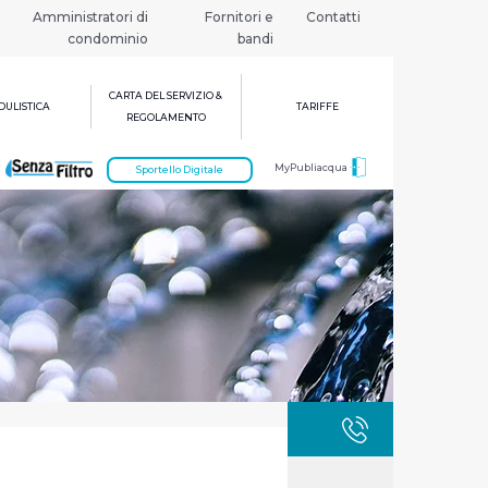
Amministratori di
Fornitori e
Contatti
condominio
bandi
CARTA DEL SERVIZIO &
ULISTICA
TARIFFE
REGOLAMENTO
MyPubliacqua
Sportello Digitale
GUASTI
800 3