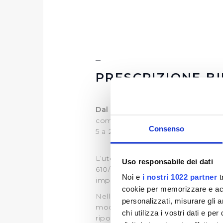
PRESCRIZIONE B
Dal 1° gennaio 2020
in applicazi
come modificata dalla Legge di Bi
Consenso
5 a 2 anni.
L’utente finale, appartenente ad u
Uso responsabile dei dati
610/21 (utenti domestici, microimp
Noi e
i nostri 1022 partner
t
importi per le fatture con scaden
cookie per memorizzare e acce
Nella bolletta, che contiene import
personalizzati, misurare gli an
modulo per richiedere la prescrizio
chi utilizza i vostri dati e pe
riportano di seguito, a cui inoltr