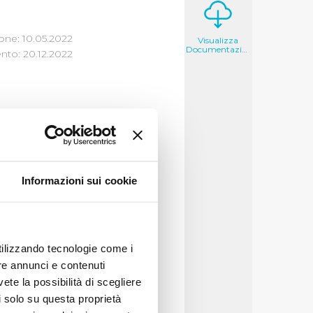
one: 10.05.2022
Visualizza
Documentazione
to: 20.12.2022
egge n. 205/17),
 idrici è passata da
Informazioni sui cookie
ARERA n. 547/19 e n.
amente a tali
utilizzando tecnologie come i
re annunci e contenuti
e, in prima pagina, il
vete la possibilità di scegliere
i alternativi, che si
li solo su questa proprietà