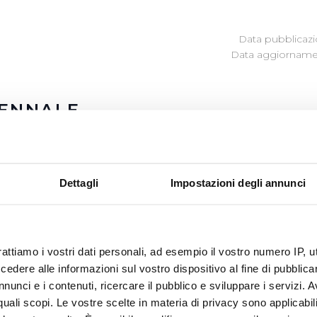
Data pubblicazi
Data aggiornamen
IENNALE
one delle misure introdotte dalla Legge di Bilancio 2018 (L
lancio 2020 (Legge n. 160/2019) la prescrizione dei consumi
Dettagli
Impostazioni degli annunci
na delle categorie individuate dalla legge e dalle delibere 
rese e professionisti), può eccepire la prescrizione relativ
rattiamo i vostri dati personali, ad esempio il vostro numero IP, 
za successiva al 1° gennaio 2020.
dere alle informazioni sul vostro dispositivo al fine di pubblica
i relativi a consumi risalenti a più di due anni, sarà present
nunci e i contenuti, ricercare il pubblico e sviluppare i servizi. A
ne, in cui è indicato l’importo prescrivibile ed uno dei canal
r quali scopi. Le vostre scelte in materia di privacy sono applicabi
are la richiesta debitamente compilata e firmata: