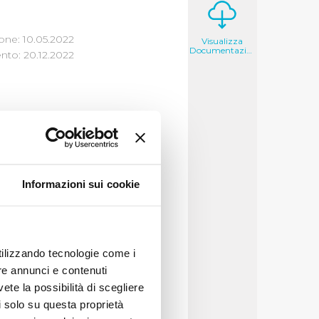
one: 10.05.2022
Visualizza
Documentazione
to: 20.12.2022
egge n. 205/17),
 idrici è passata da
Informazioni sui cookie
ARERA n. 547/19 e n.
amente a tali
utilizzando tecnologie come i
re annunci e contenuti
e, in prima pagina, il
vete la possibilità di scegliere
i alternativi, che si
li solo su questa proprietà