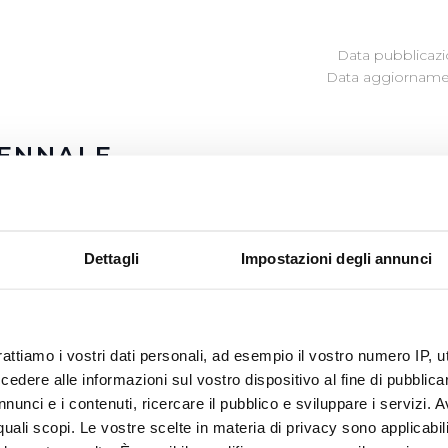
Data pubblicazi
Data aggiornamen
IENNALE
one delle misure introdotte dalla Legge di Bilancio 2018 (L
lancio 2020 (Legge n. 160/2019) la prescrizione dei consumi
Dettagli
Impostazioni degli annunci
na delle categorie individuate dalla legge e dalle delibere 
rese e professionisti), può eccepire la prescrizione relativ
rattiamo i vostri dati personali, ad esempio il vostro numero IP, 
za successiva al 1° gennaio 2020.
dere alle informazioni sul vostro dispositivo al fine di pubblica
i relativi a consumi risalenti a più di due anni, sarà present
nunci e i contenuti, ricercare il pubblico e sviluppare i servizi. A
ne, in cui è indicato l’importo prescrivibile ed uno dei canal
r quali scopi. Le vostre scelte in materia di privacy sono applicabi
are la richiesta debitamente compilata e firmata: