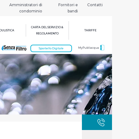
Amministratori di
Fornitori e
Contatti
condominio
bandi
CARTA DEL SERVIZIO &
ULISTICA
TARIFFE
REGOLAMENTO
MyPubliacqua
Sportello Digitale
GUASTI
800 3