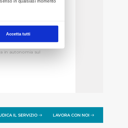
consenso in qualsiasi momento
alche metro,
Accetta tutti
e specifiche (impronte
ezione dettagli
. Puoi
ra in autonomia sul
lità di base quali la
te dall’Utente e con i
affico sul nostro sito web,
idendo informazioni sul
 di analisi dei dati web,
oni che l’Utente ha fornito
UDICA IL SERVIZIO
LAVORA CON NOI
r le finalità sopra indicate.