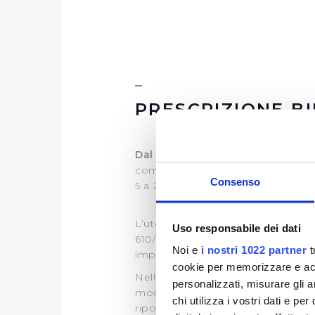
PRESCRIZIONE B
Dal 1° gennaio 2020
in applicazi
come modificata dalla Legge di Bi
Consenso
5 a 2 anni.
L’utente finale, appartenente ad u
Uso responsabile dei dati
610/21 (utenti domestici, microimp
Noi e
i nostri 1022 partner
t
importi per le fatture con scaden
cookie per memorizzare e acce
Nella bolletta, che contiene import
personalizzati, misurare gli an
modulo per richiedere la prescrizio
chi utilizza i vostri dati e pe
riportano di seguito, a cui inoltr