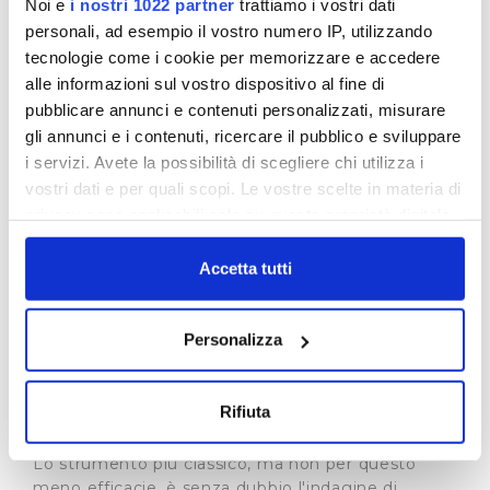
Noi e
i nostri 1022 partner
trattiamo i vostri dati
possibilità che, per alcuni di essi, potessero essere
personali, ad esempio il vostro numero IP, utilizzando
previsti dai gestori livelli di qualità più elevati, per
assicurare ai cittadini un servizio migliore.
tecnologie come i cookie per memorizzare e accedere
Nella
tabella
(visualizza documentazione) abbiamo
alle informazioni sul vostro dispositivo al fine di
evidenziato i livelli di servizio previsti a livello
pubblicare annunci e contenuti personalizzati, misurare
nazionale e quelli che Publiacqua si è impegnata a
gli annunci e i contenuti, ricercare il pubblico e sviluppare
garantire e la percentuale di effettivo rispetto dei
i servizi. Avete la possibilità di scegliere chi utilizza i
tempi dichiarati.
vostri dati e per quali scopi. Le vostre scelte in materia di
Il confronto con il 2019 evidenzia come il grado di
privacy sono applicabili solo su questa proprietà digitale
rispetto dei livelli di qualità sia, in gran parte,
in cui avete effettuato le vostre scelte. È possibile
significativamente cresciuto nel corso del 2020,
modificare o revocare il proprio consenso in qualsiasi
Accetta tutti
evidenziando un processo di miglioramento che
momento dalla Dichiarazione sui cookie o facendo clic
sta continuando nel corso del 2021.
sull'icona di attivazione della privacy.
Customer Satisfaction
Personalizza
Ascoltare il parere del cittadino/utente, rilevarne il
Con il tuo consenso, vorremmo anche:
grado di soddisfazione è uno dei canali principali
raccogliere informazioni sulla tua posizione
Rifiuta
attraverso cui migliorare ed incrementare la
geografica, con un'approssimazione di qualche
qualità del servizio.
metro,
Lo strumento più classico, ma non per questo
Identificare il tuo dispositivo, scansionandolo
meno efficacie, è senza dubbio l'indagine di