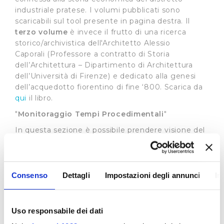
industriale pratese. I volumi pubblicati sono
scaricabili sul tool presente in pagina destra. Il
terzo volume
è invece il frutto di una ricerca
storico/archivistica dell'Architetto Alessio
Caporali (Professore a contratto di Storia
dell’Architettura – Dipartimento di Architettura
dell’Università di Firenze) e dedicato alla genesi
dell’acquedotto fiorentino di fine ‘800. Scarica da
qui
il libro.
"
Monitoraggio Tempi Procedimentali
"
In questa sezione è possibile prendere visione del
grado di rispetto da parte del gestore dei tempi
previsti per le varie prestazioni dalla Carta del
Servizio (
visualizza
)
Consenso
Dettagli
Impostazioni degli annunci
In
Standard di Qualità
L’Autorità di Regolazione per Energia, Reti e
Ambiente ha stabilito standard di qualità uguali
Uso responsabile dei dati
per tutto il territorio nazionale prevedendo la