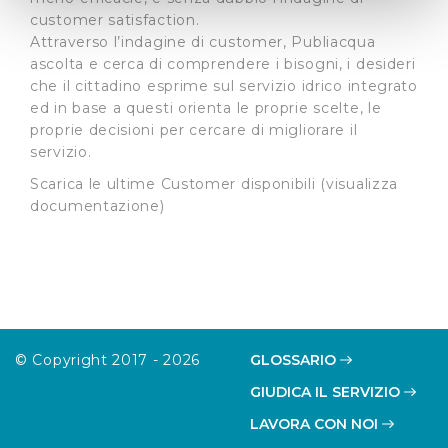
attivamente alla ricerca di caratteristiche specifiche
customer satisfaction.
(impronte digitali).
Attraverso l’indagine di customer, Publiacqua
ascolta e cerca di comprendere i bisogni, i desideri
Approfondisci come vengono elaborati i tuoi dati personali
che il cittadino esprime sul servizio idrico integrato
e imposta le tue preferenze nella
sezione dettagli
. Puoi
ed in base a questi orienta le proprie scelte, le
modificare o ritirare il tuo consenso in qualsiasi momento
proprie decisioni per cercare di migliorare il
dalla Dichiarazione sui cookie.
servizio.
Scarica le ultime Customer disponibili (visualizza
Utilizziamo dei cookie tecnici necessari per rendere
documentazione)
fruibile il sito web abilitandone funzionalità di base quali
la navigazione sulle pagine e l'accesso alle aree
protette. In linea con le preferenze manifestate
dall’Utente e con i consensi dallo stesso prestati, i
cookie possono essere inoltre utilizzati per analizzare il
traffico sul nostro sito web, per personalizzare
contenuti ed annunci e per fornire funzionalità dei social
© Copyright 2017 - 2026
GLOSSARIO
media, condividendo informazioni sul modo in cui
GIUDICA IL SERVIZIO
l’Utente utilizza il nostro sito con i nostri partner. Tali
LAVORA CON NOI
soggetti, che si occupano di analisi dei dati web,