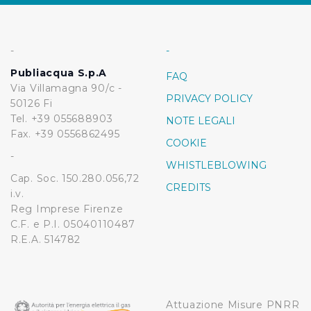
pubblicità e social media, potrebbero combinare le
informazioni ricevute con altre informazioni che l’Utente
ha fornito loro o che hanno raccolto dal suo utilizzo dei
-
-
loro servizi.
Publiacqua S.p.A
FAQ
Cliccando su "Accetta tutti", l'Utente accetta di
Via Villamagna 90/c -
PRIVACY POLICY
memorizzare tutti i cookie sul dispositivo per le finalità
50126 Fi
Tel. +39 055688903
sopra indicate.
NOTE LEGALI
Fax. +39 0556862495
COOKIE
Cliccando su "Personalizza" l’Utente può gestire
-
WHISTLEBLOWING
direttamente le proprie preferenze selezionando i
Cap. Soc. 150.280.056,72
singoli cookie desiderati e le terze parti destinatarie
CREDITS
i.v.
della condivisione di informazioni sopra indicata.
Reg Imprese Firenze
C.F. e P.I. 05040110487
Cliccando su "Rifiuta" o sulla "X" posizionata in alto a
R.E.A. 514782
destra in questo banner l’Utente rifiuta tutti i cookie con
la sola eccezione dei cookie tecnici. La chiusura del
presente banner comporta il permanere delle
impostazioni di default e dunque la continuazione della
Attuazione Misure PNRR