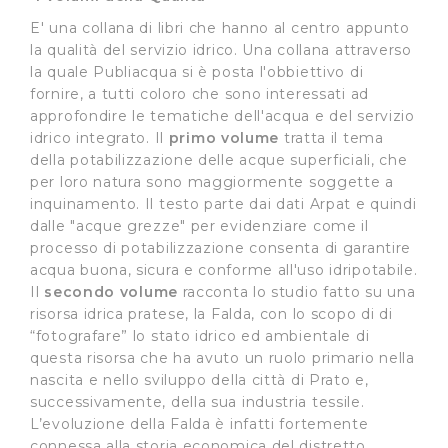
E' una collana di libri che hanno al centro appunto
la qualità del servizio idrico. Una collana attraverso
la quale Publiacqua si è posta l'obbiettivo di
fornire, a tutti coloro che sono interessati ad
approfondire le tematiche dell'acqua e del servizio
idrico integrato. Il
primo volume
tratta il tema
della potabilizzazione delle acque superficiali, che
per loro natura sono maggiormente soggette a
inquinamento. Il testo parte dai dati Arpat e quindi
dalle "acque grezze" per evidenziare come il
processo di potabilizzazione consenta di garantire
acqua buona, sicura e conforme all'uso idripotabile.
Il
secondo volume
racconta lo studio fatto su una
risorsa idrica pratese, la Falda, con lo scopo di di
“fotografare” lo stato idrico ed ambientale di
questa risorsa che ha avuto un ruolo primario nella
nascita e nello sviluppo della città di Prato e,
successivamente, della sua industria tessile.
L’evoluzione della Falda è infatti fortemente
connessa alla storia economica del distretto