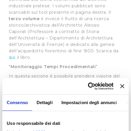
industriale pratese. I volumi pubblicati sono
scaricabili sul tool presente in pagina destra. Il
terzo volume
è invece il frutto di una ricerca
storico/archivistica dell'Architetto Alessio
Caporali (Professore a contratto di Storia
dell’Architettura – Dipartimento di Architettura
dell’Università di Firenze) e dedicato alla genesi
dell’acquedotto fiorentino di fine ‘800. Scarica da
qui
il libro.
"
Monitoraggio Tempi Procedimentali
"
In questa sezione è possibile prendere visione del
grado di rispetto da parte del gestore dei tempi
previsti per le varie prestazioni dalla Carta del
Servizio (
visualizza
)
Consenso
Dettagli
Impostazioni degli annunci
In
Standard di Qualità
L’Autorità di Regolazione per Energia, Reti e
Ambiente ha stabilito standard di qualità uguali
Uso responsabile dei dati
per tutto il territorio nazionale prevedendo la