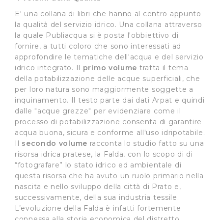
E' una collana di libri che hanno al centro appunto
la qualità del servizio idrico. Una collana attraverso
la quale Publiacqua si è posta l'obbiettivo di
fornire, a tutti coloro che sono interessati ad
approfondire le tematiche dell'acqua e del servizio
idrico integrato. Il
primo volume
tratta il tema
della potabilizzazione delle acque superficiali, che
per loro natura sono maggiormente soggette a
inquinamento. Il testo parte dai dati Arpat e quindi
dalle "acque grezze" per evidenziare come il
processo di potabilizzazione consenta di garantire
acqua buona, sicura e conforme all'uso idripotabile.
Il
secondo volume
racconta lo studio fatto su una
risorsa idrica pratese, la Falda, con lo scopo di di
“fotografare” lo stato idrico ed ambientale di
questa risorsa che ha avuto un ruolo primario nella
nascita e nello sviluppo della città di Prato e,
successivamente, della sua industria tessile.
L’evoluzione della Falda è infatti fortemente
connessa alla storia economica del distretto