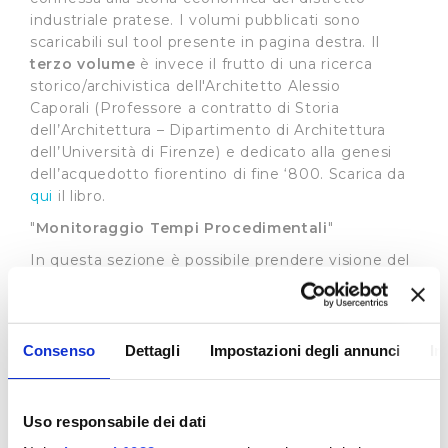
industriale pratese. I volumi pubblicati sono
scaricabili sul tool presente in pagina destra. Il
terzo volume
è invece il frutto di una ricerca
storico/archivistica dell'Architetto Alessio
Caporali (Professore a contratto di Storia
dell’Architettura – Dipartimento di Architettura
dell’Università di Firenze) e dedicato alla genesi
dell’acquedotto fiorentino di fine ‘800. Scarica da
qui
il libro.
"
Monitoraggio Tempi Procedimentali
"
In questa sezione è possibile prendere visione del
grado di rispetto da parte del gestore dei tempi
previsti per le varie prestazioni dalla Carta del
Servizio (
visualizza
)
Consenso
Dettagli
Impostazioni degli annunci
In
Standard di Qualità
L’Autorità di Regolazione per Energia, Reti e
Ambiente ha stabilito standard di qualità uguali
Uso responsabile dei dati
per tutto il territorio nazionale prevedendo la