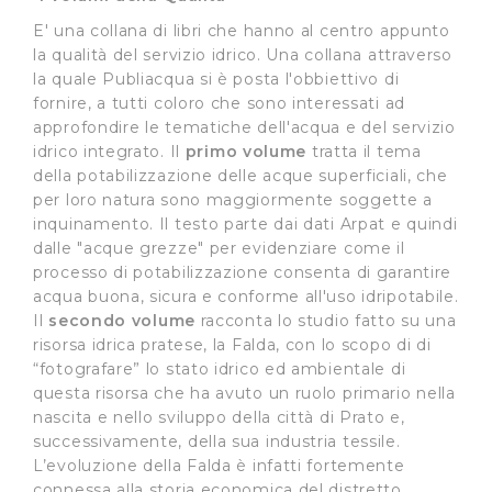
E' una collana di libri che hanno al centro appunto
la qualità del servizio idrico. Una collana attraverso
la quale Publiacqua si è posta l'obbiettivo di
fornire, a tutti coloro che sono interessati ad
approfondire le tematiche dell'acqua e del servizio
idrico integrato. Il
primo volume
tratta il tema
della potabilizzazione delle acque superficiali, che
per loro natura sono maggiormente soggette a
inquinamento. Il testo parte dai dati Arpat e quindi
dalle "acque grezze" per evidenziare come il
processo di potabilizzazione consenta di garantire
acqua buona, sicura e conforme all'uso idripotabile.
Il
secondo volume
racconta lo studio fatto su una
risorsa idrica pratese, la Falda, con lo scopo di di
“fotografare” lo stato idrico ed ambientale di
questa risorsa che ha avuto un ruolo primario nella
nascita e nello sviluppo della città di Prato e,
successivamente, della sua industria tessile.
L’evoluzione della Falda è infatti fortemente
connessa alla storia economica del distretto