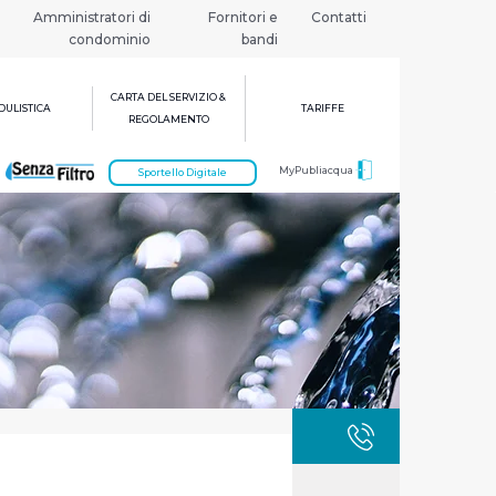
Amministratori di
Fornitori e
Contatti
condominio
bandi
CARTA DEL SERVIZIO &
ULISTICA
TARIFFE
REGOLAMENTO
MyPubliacqua
Sportello Digitale
GUASTI
800 3