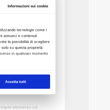
 il frutto di una
l’Architettura –
Informazioni sui cookie
fiorentino di fine
utilizzando tecnologie come i
 tempi previsti per le
re annunci e contenuti
vete la possibilità di scegliere
li solo su questa proprietà
consenso in qualsiasi momento
er tutto il territorio
 livelli di qualità
llo nazionale e quelli
iarati.
alche metro,
rte, significativamente
Accetta tutti
e specifiche (impronte
do nel corso del
ezione dettagli
. Puoi
ncipali attraverso cui