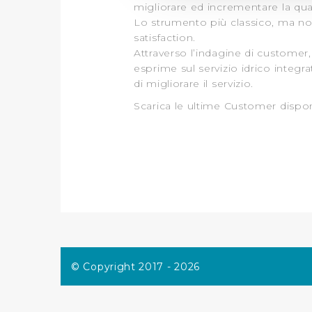
migliorare ed incrementare la quali
Utilizziamo dei cookie tecnic
Lo strumento più classico, ma no
navigazione sulle pagine e l'
satisfaction.
consensi dallo stesso prestat
Attraverso l’indagine di customer,
per personalizzare contenuti
esprime sul servizio idrico integra
modo in cui l’Utente utilizza 
di migliorare il servizio.
pubblicità e social media, p
Scarica le ultime Customer dispon
loro o che hanno raccolto dal
Cliccando su "Accetta tutti",
Cliccando su "Personalizza" 
desiderati e le terze parti d
Cliccando su "Rifiuta" o sulla
eccezione dei cookie tecnici
dunque la continuazione dell
© Copyright 2017 - 2026
tecnici indispensabili per un