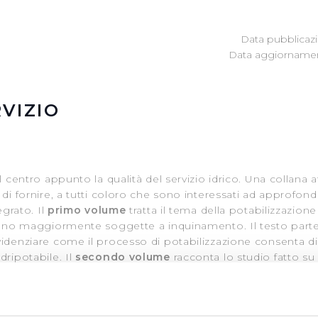
Data pubblicazi
Data aggiornamen
VIZIO
l centro appunto la qualità del servizio idrico. Una collana a
 di fornire, a tutti coloro che sono interessati ad approfond
egrato. Il
primo volume
tratta il tema della potabilizzazion
 sono maggiormente soggette a inquinamento. Il testo parte
videnziare come il processo di potabilizzazione consenta di
dripotabile. Il
secondo volume
racconta lo studio fatto su 
 di “fotografare” lo stato idrico ed ambientale di questa ris
o sviluppo della città di Prato e, successivamente, della sua 
 fortemente connessa alla storia economica del distretto indu