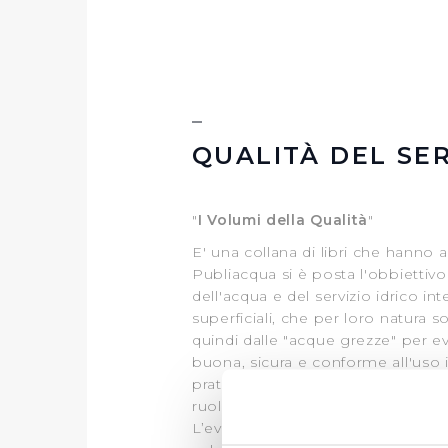
QUALITÀ DEL SER
"
I
Volumi della Qualità
"
E' una collana di libri che hanno a
Publiacqua si è posta l'obbiettivo
dell'acqua e del servizio idrico int
superficiali, che per loro natura
quindi dalle "acque grezze" per e
buona, sicura e conforme all'uso i
pratese, la Falda, con lo scopo di
ruolo primario nella nascita e nell
L’evoluzione della Falda è infatti