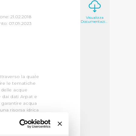
one: 21.02.2018
Visualizza
Documentazione
to: 07.09.2023
ttraverso la quale
ire le tematiche
e delle acque
 dai dati Arpat e
 garantire acqua
una risorsa idrica
orsa che ha avuto un
industria tessile.
striale pratese. I