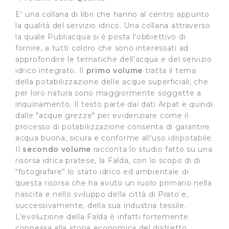
E' una collana di libri che hanno al centro appunto
la qualità del servizio idrico. Una collana attraverso
la quale Publiacqua si è posta l'obbiettivo di
fornire, a tutti coloro che sono interessati ad
approfondire le tematiche dell'acqua e del servizio
idrico integrato. Il
primo volume
tratta il tema
della potabilizzazione delle acque superficiali, che
per loro natura sono maggiormente soggette a
inquinamento. Il testo parte dai dati Arpat e quindi
dalle "acque grezze" per evidenziare come il
processo di potabilizzazione consenta di garantire
acqua buona, sicura e conforme all'uso idripotabile.
Il
secondo volume
racconta lo studio fatto su una
risorsa idrica pratese, la Falda, con lo scopo di di
“fotografare” lo stato idrico ed ambientale di
questa risorsa che ha avuto un ruolo primario nella
nascita e nello sviluppo della città di Prato e,
successivamente, della sua industria tessile.
L’evoluzione della Falda è infatti fortemente
connessa alla storia economica del distretto