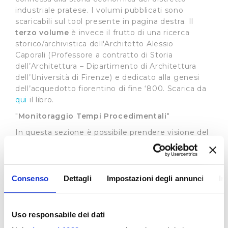
industriale pratese. I volumi pubblicati sono
scaricabili sul tool presente in pagina destra. Il
terzo volume
è invece il frutto di una ricerca
storico/archivistica dell'Architetto Alessio
Caporali (Professore a contratto di Storia
dell’Architettura – Dipartimento di Architettura
dell’Università di Firenze) e dedicato alla genesi
dell’acquedotto fiorentino di fine ‘800. Scarica da
qui
il libro.
"
Monitoraggio Tempi Procedimentali
"
In questa sezione è possibile prendere visione del
grado di rispetto da parte del gestore dei tempi
previsti per le varie prestazioni dalla Carta del
Servizio (
visualizza
)
Consenso
Dettagli
Impostazioni degli annunci
In
Standard di Qualità
L’Autorità di Regolazione per Energia, Reti e
Ambiente ha stabilito standard di qualità uguali
Uso responsabile dei dati
per tutto il territorio nazionale prevedendo la