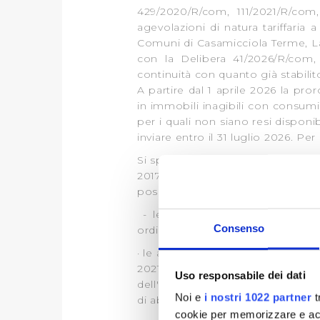
429/2020/R/com, 111/2021/R/co
agevolazioni di natura tariffaria 
Comuni di Casamicciola Terme, La
con la Delibera 41/2026/R/com, 
continuità con quanto già stabilit
A partire dal 1 aprile 2026 la pro
in immobili inagibili con consumi 
per i quali non siano resi disponib
inviare entro il 31 luglio 2026. Per 
Si specifica che, pur non essendo 
2017, gli utenti dei Comuni sopr
possono usufruire delle seguenti 
- le esenzioni previste a favore
Consenso
ordinanza sindacale emessa nel pe
· le agevolazioni previste a favore 
2021 abbiano dichiarato, ai sens
Uso responsabile dei dati
dell'Istituto nazionale della previ
Noi e
i nostri 1022 partner
t
di abitazione, dello studio profess
cookie per memorizzare e acce