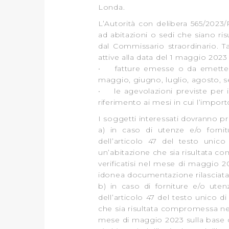
Londa.
L’Autorità con delibera 565/2023/R
ad abitazioni o sedi che siano ris
dal Commissario straordinario. Tal
attive alla data del 1 maggio 2023 r
• fatture emesse o da emettere 
maggio, giugno, luglio, agosto, 
• le agevolazioni previste per i
riferimento ai mesi in cui l’import
I soggetti interessati dovranno pr
a) in caso di utenze e/o fornit
dell’articolo 47 del testo unico
un’abitazione che sia risultata co
verificatisi nel mese di maggio 
idonea documentazione rilasciat
b) in caso di forniture e/o uten
dell’articolo 47 del testo unico di
che sia risultata compromessa nell
mese di maggio 2023 sulla base di 