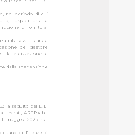
novembre e per i sei
o, nel periodo di cui
r le finalità sopra indicate.
ione, sospensione o
ruzione di fornitura,
onando i singoli cookie
za interessi a carico
icazione del gestore
a tutti i cookie con la sola
 alla rateizzazione le
impostazioni di default e
nte dalla sospensione
nto ad esclusione di quelli
023, a seguito del D.L.
tali eventi, ARERA ha
al 1 maggio 2023 nei
politana di Firenze è