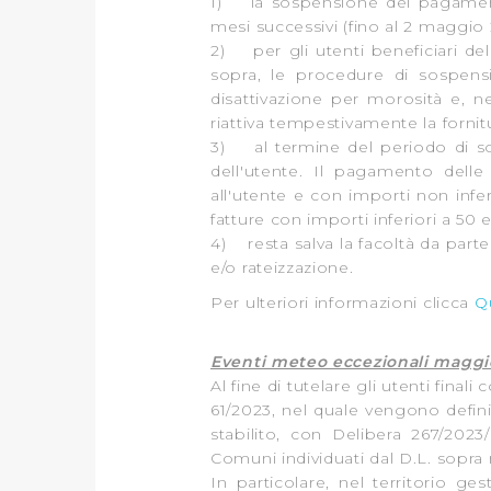
1) la sospensione del pagamento
loro o che hanno raccolto dal
mesi successivi (fino al 2 maggio
2) per gli utenti beneficiari de
Cliccando su "Accetta tutti",
sopra, le procedure di sospens
disattivazione per morosità e, n
Cliccando su "Personalizza" 
riattiva tempestivamente la fornitu
desiderati e le terze parti d
3) al termine del periodo di sos
dell'utente. Il pagamento dell
Cliccando su "Rifiuta" o sulla
all'utente e con importi non infer
fatture con importi inferiori a 50 
eccezione dei cookie tecnici
4) resta salva la facoltà da par
dunque la continuazione dell
e/o rateizzazione.
tecnici indispensabili per un
Per ulteriori informazioni clicca
Q
Eventi meteo eccezionali maggi
Al fine di tutelare gli utenti fina
61/2023, nel quale vengono defin
stabilito, con Delibera 267/202
Comuni individuati dal D.L. sopra
In particolare, nel territorio g