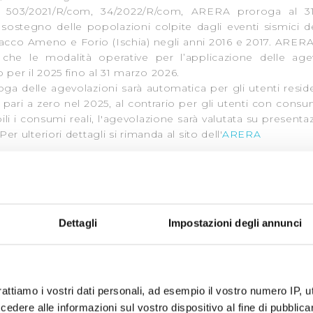
m, 503/2021/R/com, 34/2022/R/com, ARERA proroga al 
a sostegno delle popolazioni colpite dagli eventi sismici d
cco Ameno e Forio (Ischia) negli anni 2016 e 2017. ARERA 
che le modalità operative per l’applicazione delle age
o per il 2025 fino al 31 marzo 2026.
roga delle agevolazioni sarà automatica per gli utenti resid
pari a zero nel 2025, al contrario per gli utenti con consu
ili i consumi reali, l'agevolazione sarà valutata su presenta
Per ulteriori dettagli si rimanda al sito dell'
ARERA
i Comuni gestiti da Publiacqua interessati dagli eventi sis
a citati, se attualmente domiciliati nel territorio dell’
agevolazioni:
 delle utenze e forniture site nelle "zone rosse", istitu
Dettagli
Impostazioni degli annunci
riodo compreso tra il 24 agosto 2016 e la data del 25 lugli
dei titolari di utenze e forniture relative a immobili inagibili
i del d.P.R. 445/00, con trasmissione agli uffici dell'Ag
denza sociale territorialmente competenti, l'inagibilità del 
rattiamo i vostri dati personali, ad esempio il vostro numero IP, 
ionale o dell'azienda o la permanenza dello stato di inagibil
dere alle informazioni sul vostro dispositivo al fine di pubblica