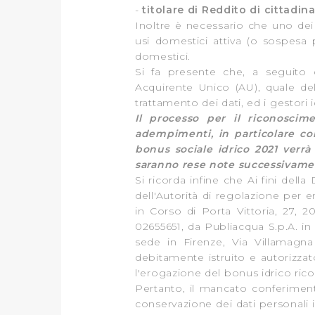
-
titolare di Reddito di cittadi
Inoltre è necessario che uno dei 
usi domestici attiva (o sospesa p
domestici.
Si fa presente che, a seguito di
Acquirente Unico (AU), quale dele
trattamento dei dati, ed i gestori i
Il processo per il riconoscim
adempimenti, in particolare cor
bonus sociale idrico 2021 verrà
saranno rese note successivam
Si ricorda infine che Ai fini della
dell'Autorità di regolazione per 
in Corso di Porta Vittoria, 27, 
02655651, da Publiacqua S.p.A. in
sede in Firenze, Via Villamagn
debitamente istruito e autorizzat
l'erogazione del bonus idrico ric
Pertanto, il mancato conferimento
conservazione dei dati personali 