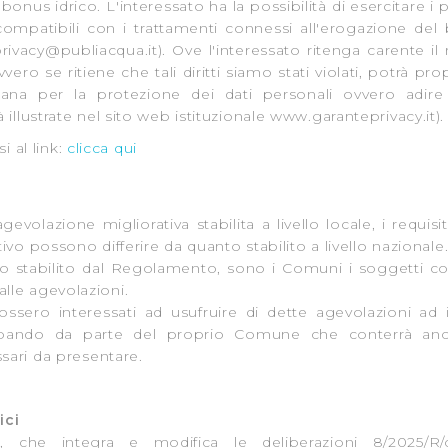
onus idrico. L'interessato ha la possibilità di esercitare i pro
compatibili con i trattamenti connessi all'erogazione del
rivacy@publiacqua.it
). Ove l'interessato ritenga carente il 
, ovvero se ritiene che tali diritti siamo stati violati, potrà 
liana per la protezione dei dati personali ovvero adire l
lustrate nel sito web istituzionale www.garanteprivacy.it).
i al link:
clicca qui
gevolazione migliorativa stabilita a livello locale, i requis
ivo possono differire da quanto stabilito a livello nazionale
o stabilito dal Regolamento, sono i Comuni i soggetti c
 alle agevolazioni.
 fossero interessati ad usufruire di dette agevolazioni ad
 bando da parte del proprio Comune che conterrà anc
sari da presentare.
ici
, che integra e modifica le deliberazioni 8/2025/R/