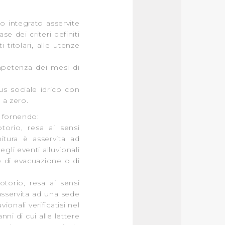
co integrato asservite
e dei criteri definiti
 titolari, alle utenze
mpetenza dei mesi di
us sociale idrico con
 a zero.
i fornendo:
torio, resa ai sensi
nitura è asservita ad
gli eventi alluvionali
e di evacuazione o di
otorio, resa ai sensi
 asservita ad una sede
onali verificatisi nel
ni di cui alle lettere