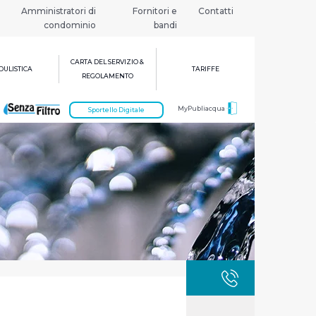
Amministratori di
Fornitori e
Contatti
condominio
bandi
CARTA DEL SERVIZIO &
ULISTICA
TARIFFE
REGOLAMENTO
MyPubliacqua
Sportello Digitale
GUASTI
800 3