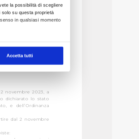
itazione di residenza
vete la possibilità di scegliere
ssivamente all’evento
li solo su questa proprietà
onibili alla seguente
consenso in qualsiasi momento
o dei Comuni colpiti
so domestico residente
alche metro,
Accetta tutti
e specifiche (impronte
ezione dettagli
. Puoi
dal 2 novembre 2023, a
lità di base quali la
o dichiarato lo stato
te dall’Utente e con i
to, e dell’Ordinanza
affico sul nostro sito web,
rtire dal 2 novembre
idendo informazioni sul
 di analisi dei dati web,
iste:
oni che l’Utente ha fornito