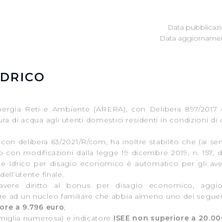
Data pubblicazi
Data aggiornamen
IDRICO
ergia Reti e Ambiente (ARERA), con Delibera 897/2017 e s
ura di acqua agli utenti domestici residenti in condizioni 
on delibera 63/2021/R/com, ha inoltre stabilito che (ai se
o con modificazioni dalla legge 19 dicembre 2019, n. 157, d
 Idrico per disagio economico è automatico per gli avent
ell’utente finale.
avere diritto al bonus per disagio economico, aggi
e ad un nucleo familiare che abbia almeno uno dei seguenti
ore a 9.796 euro
;
miglia numerosa) e indicatore
ISEE
non superiore a 20.00