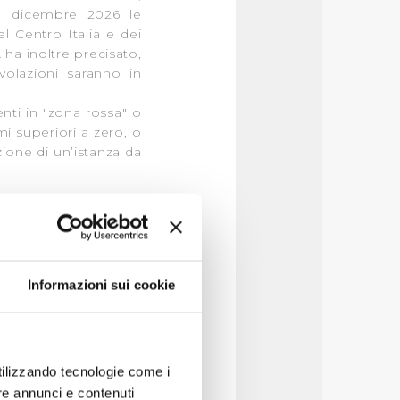
31 dicembre 2026 le
el Centro Italia e dei
ha inoltre precisato,
volazioni saranno in
enti in "zona rossa" o
mi superiori a zero, o
zione di un’istanza da
mici degli anni 2016 e
ATO 3 Medio Valdarno,
ite mediante apposita
Informazioni sui cookie
o 2018;
 che entro il 30 aprile
enzia delle entrate e
fabbricato, della casa
utilizzando tecnologie come i
ità già dichiarato.
re annunci e contenuti