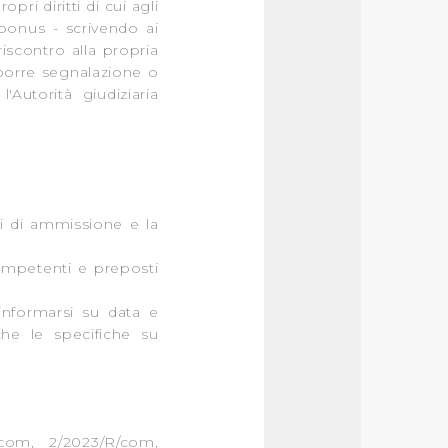
pri diritti di cui agli
 bonus - scrivendo ai
riscontro alla propria
proporre segnalazione o
'Autorità giudiziaria
iti di ammissione e la
.
ompetenti e preposti
 informarsi su data e
he le specifiche su
com, 2/2023/R/com,