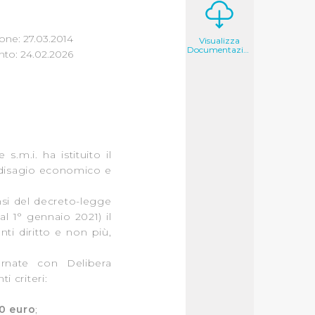
one: 27.03.2014
Visualizza
Documentazione
to: 24.02.2026
.m.i. ha istituito il
di disagio economico e
nsi del decreto-legge
al 1° gennaio 2021) il
i diritto e non più,
ornate con Delibera
 criteri:
0 euro
;