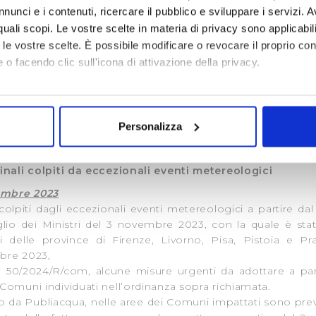
zioni si applica la tariffa domestica residente sia all’ab
nunci e i contenuti, ricercare il pubblico e sviluppare i servizi. A
a o fornitura in cui venga stabilito il solo domicilio succe
r quali scopi. Le vostre scelte in materia di privacy sono applicabi
ferita la residenza anagrafica. Ulteriori dettagli sono disp
to le vostre scelte. È possibile modificare o revocare il proprio 
 o facendo clic sull'icona di attivazione della privacy.
’utenza idrica con tariffa uso domestico residente in un
mo anche:
endo richiesta ai consueti
canali
, usufruire della tariffa u
oni sulla tua posizione geografica, con un'approssimazione di qu
 trasferito successivamente il proprio domicilio.
Personalizza
spositivo, scansionandolo attivamente alla ricerca di caratteristich
aborati i tuoi dati personali e imposta le tue preferenze nella
s
finali colpiti da eccezionali eventi metereologici
consenso in qualsiasi momento dalla Dichiarazione sui cookie.
embre 2023
ali colpiti dagli eccezionali eventi metereologici a partire 
i necessari per rendere fruibile il sito web abilitandone funziona
glio dei Ministri del 3 novembre 2023, con la quale è stat
accesso alle aree protette. In linea con le preferenze manifesta
delle province di Firenze, Livorno, Pisa, Pistoia e Pra
i, i cookie possono essere inoltre utilizzati per analizzare il tr
mbre 2023,
a 50/2024/R/com, alcune misure urgenti da adottare a pa
 ed annunci e per fornire funzionalità dei social media, condiv
Comuni individuati nell’ordinanza sopra richiamata.
il nostro sito con i nostri partner. Tali soggetti, che si occupano
tito da Publiacqua, nelle aree dei Comuni impattati sono prev
otrebbero combinare le informazioni ricevute con altre informazi