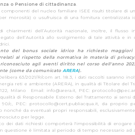
nanza o Pensione di cittadinanza
.
componenti del nucleo familiare ISEE risulti titolare di una
er morosità) o usufruisca di una fornitura centralizzata id
 chiarimenti dell’Autorità nazionale, inoltre, il flusso 
gato dell’Autorità allo svolgimento di tale attività e in qu
drici.
ento del bonus sociale idrico ha richiesto maggior
relati al rispetto della normativa in materia di privacy
 riconosciuto agli aventi diritto nel corso dell'anno 20
ente (come da comunicato
ARERA
).
 Delibera 63/2021/R/com art. 18.3, i dati raccolti saranno ino
energia reti e ambiente (ARERA), in qualità di Titolare del 
20122, Milano Email:
info@arera.it
, PEC:
protocollo@pec.are
 qualità di Responsabile Esterno del Trattamento ai sensi 
a 90/c, PEC:
protocollo@cert.publiacqua.it
, da proprio p
o nonché da eventuali propri responsabili, esclusivamente 
onosciuto per legge.
 dei dati richiesti comporterà l'impossibilità di erogare i
in questione è limitata al periodo di tempo necessario ad a