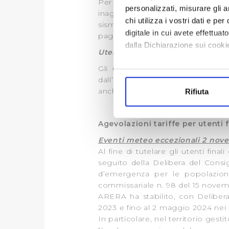
Per tutta la durata delle agevola
personalizzati, misurare gli an
inagibile sia all’eventuale utenz
chi utilizza i vostri dati e pe
sismico, senza che sia stata tras
digitale in cui avete effettua
pagina sul sito dell’
ARERA
:
dalla Dichiarazione sui cookie
Utenti destinatari
Gli utenti già intestatari di un
Con il tuo consenso, vorrem
dall’evento sismico potranno, fac
raccogliere informazi
anche nell’abitazione in cui hanno
Rifiuta
Identificare il tuo di
digitali).
Approfondisci come vengono el
Agevolazioni tariffe per utenti 
modificare o ritirare il tuo 
Eventi meteo eccezionali 2 nov
Al fine di tutelare gli utenti fin
Utilizziamo dei cookie tecnic
seguito della Delibera del Consi
navigazione sulle pagine e l'
d’emergenza per le popolazioni 
consensi dallo stesso prestat
commissariale n. 98 del 15 nove
ARERA ha stabilito, con Deliber
per personalizzare contenuti
2023 e fino al 2 maggio 2024 nei 
modo in cui l’Utente utilizza 
In particolare, nel territorio ges
pubblicità e social media, p