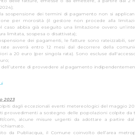
 delle fatture, emesse o da emettere, a partire dal 2 
 suo utilizzo dei loro servizi.
 2024);
lla sospensione dei termini di pagamento non si applican
 l'Utente accetta di memorizzare tutti i cookie sul dispositivo pe
ione per morosità (il gestore non procede alla limitaz
el caso abbia già eseguito una limitazione ovvero un’inter
l’Utente può gestire direttamente le proprie preferenze selezi
ra limitata, sospesa o disattivata);
estinatarie della condivisione di informazioni sopra indicata.
pensione dei pagamenti, le fatture sono rateizzabili, sen
e rate avverrà entro 12 mesi dal decorrere della comun
 "X" posizionata in alto a destra in questo banner l’Utente rifiut
iori a 20 euro (per singola rata). Sono escluse dall'accesso
euro;
. La chiusura del presente banner comporta il permanere delle 
te dell’utente di provvedere al pagamento indipendenteme
a navigazione in assenza di cookie o altri sistemi di tracciame
a corretta visualizzazione della pagina.
ui
o 2023
li colpiti dagli eccezionali eventi metereologici del maggio 2
iti provvedimenti a sostegno delle popolazioni colpite da 
3/R/com, alcune misure urgenti da adottare a partire d
 richiamato.
estito da Publiacqua, il Comune coinvolto dell’area metro