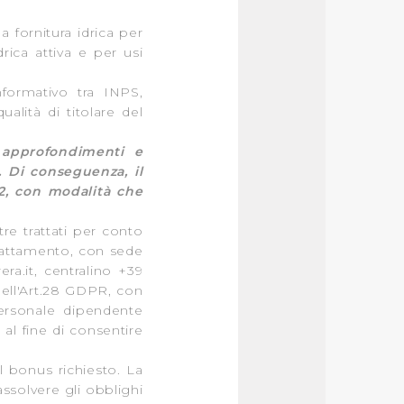
 fornitura idrica per
rica attiva e per usi
informativo tra INPS,
alità di titolare del
i approfondimenti e
. Di conseguenza, il
22, con modalità che
ltre trattati per conto
Trattamento, con sede
ra.it
, centralino +39
dell'Art.28 GDPR, con
ersonale dipendente
al fine di consentire
l bonus richiesto. La
ssolvere gli obblighi