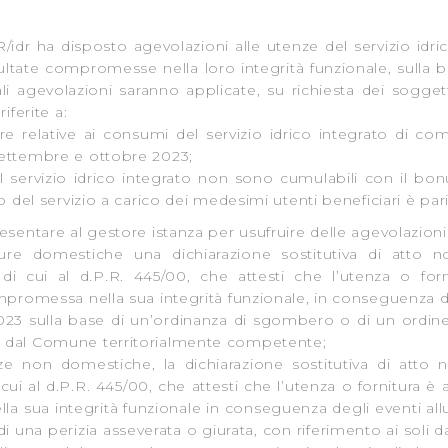
/idr ha disposto agevolazioni alle utenze del servizio idri
ultate compromesse nella loro integrità funzionale, sulla bas
i agevolazioni saranno applicate, su richiesta dei soggetti
iferite a:
relative ai consumi del servizio idrico integrato di co
settembre e ottobre 2023;
l servizio idrico integrato non sono cumulabili con il bon
o del servizio a carico dei medesimi utenti beneficiari è pari
esentare al gestore istanza per usufruire delle agevolazion
ure domestiche una dichiarazione sostitutiva di atto no
 di cui al d.P.R. 445/00, che attesti che l’utenza o for
mpromessa nella sua integrità funzionale, in conseguenza de
2023 sulla base di un’ordinanza di sgombero o di un ordin
a dal Comune territorialmente competente;
ze non domestiche, la dichiarazione sostitutiva di atto n
 cui al d.P.R. 445/00, che attesti che l’utenza o fornitura è
a sua integrità funzionale in conseguenza degli eventi alluvi
una perizia asseverata o giurata, con riferimento ai soli dan