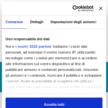
In questa sezione è possibile trovare le seguenti
informazioni:
Consenso
Dettagli
Impostazioni degli annunci
In
Atti di concessione
Criteri e modalità
Uso responsabile dei dati
Contributi Pubblici
Noi e
i nostri 1022 partner
trattiamo i vostri dati
personali, ad esempio il vostro numero IP, utilizzando
tecnologie come i cookie per memorizzare e accedere
alle informazioni sul vostro dispositivo al fine di
© Copyright 2017 - 2026
GLOSSARIO
pubblicare annunci e contenuti personalizzati, misurare
gli annunci e i contenuti, ricercare il pubblico e sviluppare
GIUDICA IL SERVIZIO
i servizi. Avete la possibilità di scegliere chi utilizza i
LAVORA CON NOI
vostri dati e per quali scopi. Le vostre scelte in materia di
privacy sono applicabili solo su questa proprietà digitale
in cui avete effettuato le vostre scelte. È possibile
modificare o revocare il proprio consenso in qualsiasi
Accetta tutti