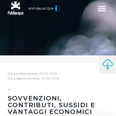
Toggle
MYPUBLIACQUA
navigatio
Data pubblicazione: 03.03.2020
Data aggiornamento: 07.03.2022
SOVVENZIONI,
CONTRIBUTI, SUSSIDI E
VANTAGGI ECONOMICI