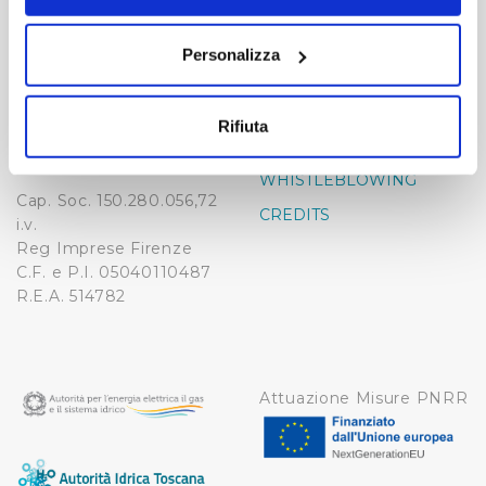
-
-
momento dalla Dichiarazione sui cookie o facendo clic
sull'icona di attivazione della privacy.
Publiacqua S.p.A
FAQ
Personalizza
Via Villamagna 90/c -
PRIVACY POLICY
50126 Fi
Con il tuo consenso, vorremmo anche:
Tel. +39 055688903
NOTE LEGALI
raccogliere informazioni sulla tua posizione
Rifiuta
Fax. +39 0556862495
geografica, con un'approssimazione di qualche
COOKIE
-
metro,
WHISTLEBLOWING
Identificare il tuo dispositivo, scansionandolo
Cap. Soc. 150.280.056,72
CREDITS
attivamente alla ricerca di caratteristiche specifiche
i.v.
(impronte digitali).
Reg Imprese Firenze
C.F. e P.I. 05040110487
Approfondisci come vengono elaborati i tuoi dati personali
R.E.A. 514782
e imposta le tue preferenze nella
sezione dettagli
. Puoi
modificare o ritirare il tuo consenso in qualsiasi momento
dalla Dichiarazione sui cookie.
Attuazione Misure PNRR
Utilizziamo dei cookie tecnici necessari per rendere
fruibile il sito web abilitandone funzionalità di base quali
la navigazione sulle pagine e l'accesso alle aree
protette. In linea con le preferenze manifestate