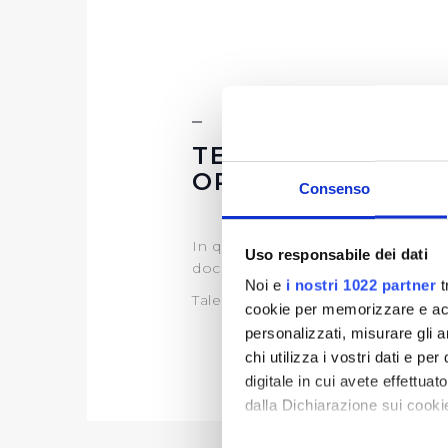
TEMPI COSTI E I
OPERE PUBBLIC
Consenso
In questa sezione puoi trovare il 
Uso responsabile dei dati
documentazione)
Noi e
i nostri 1022 partner
t
Tale programma è soggetto a rev
cookie per memorizzare e acce
personalizzati, misurare gli an
chi utilizza i vostri dati e pe
digitale in cui avete effettua
dalla Dichiarazione sui cookie