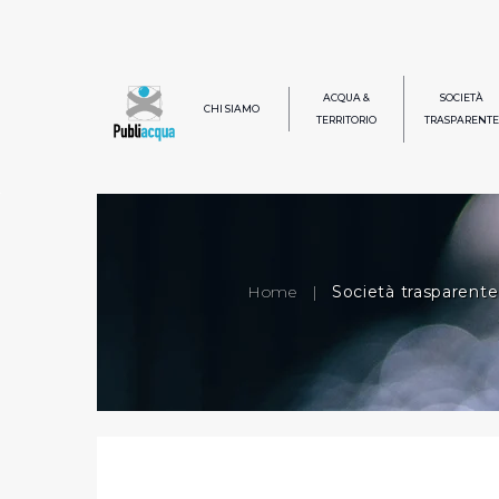
ACQUA &
SOCIETÀ
CHI SIAMO
TERRITORIO
TRASPARENTE
Home
|
Società trasparente