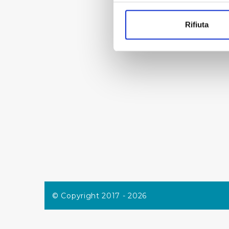
Con il tuo consenso, vorrem
raccogliere informazi
Rifiuta
Identificare il tuo di
digitali).
Approfondisci come vengono el
modificare o ritirare il tuo 
Utilizziamo dei cookie tecnic
navigazione sulle pagine e l'
consensi dallo stesso prestat
per personalizzare contenuti
modo in cui l’Utente utilizza 
pubblicità e social media, p
loro o che hanno raccolto dal
Cliccando su "Accetta tutti",
© Copyright 2017 - 2026
Cliccando su "Personalizza" 
desiderati e le terze parti d