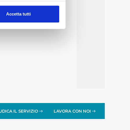
alche metro,
Accetta tutti
e specifiche (impronte
ezione dettagli
. Puoi
lità di base quali la
te dall’Utente e con i
affico sul nostro sito web,
idendo informazioni sul
 di analisi dei dati web,
oni che l’Utente ha fornito
r le finalità sopra indicate.
UDICA IL SERVIZIO
LAVORA CON NOI
onando i singoli cookie