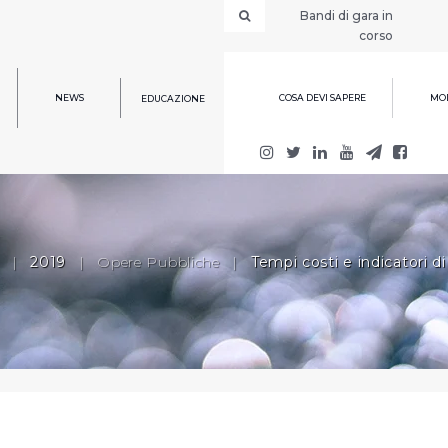
Bandi di gara in
corso
NEWS
COSA DEVI SAPERE
MOD
EDUCAZIONE
|
2019
|
Opere Pubbliche
|
Tempi costi e indicatori d