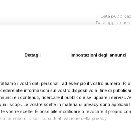
Data pubblicazi
Data aggiornamen
NDICATORI DI REALIZZAZIONE 
HE
Dettagli
Impostazioni degli annunci
programma degli interventi di Publiacqua 2016 - 2021 (visual
rattiamo i vostri dati personali, ad esempio il vostro numero IP, 
isioni nel 2020
dere alle informazioni sul vostro dispositivo al fine di pubblica
nunci e i contenuti, ricercare il pubblico e sviluppare i servizi. A
r quali scopi. Le vostre scelte in materia di privacy sono applicabi
to le vostre scelte. È possibile modificare o revocare il proprio 
 o facendo clic sull'icona di attivazione della privacy.