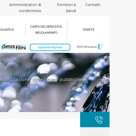
Amministratori di
Fornitori e
Contatti
condominio
bandi
CARTA DEL SERVIZIO &
ULISTICA
TARIFFE
REGOLAMENTO
MyPubliacqua
Sportello Digitale
i realizzazione delle opere pubbliche
GUASTI
800 3