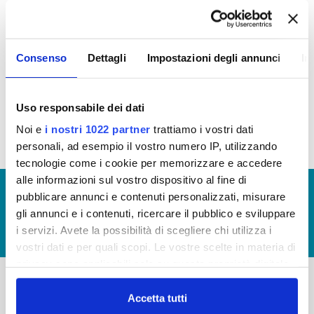
OPERE PUBBLICHE
In questa sezione puoi trovare il programma degli
Consenso
Dettagli
Impostazioni degli annunci
In
interventi di Publiacqua 2016 - 2021 (visualizza
documentazione)
Tale programma è soggetto a revisioni nel 2020
Uso responsabile dei dati
Noi e
i nostri 1022 partner
trattiamo i vostri dati
personali, ad esempio il vostro numero IP, utilizzando
tecnologie come i cookie per memorizzare e accedere
alle informazioni sul vostro dispositivo al fine di
© Copyright 2017 - 2026
GLOSSARIO
pubblicare annunci e contenuti personalizzati, misurare
GIUDICA IL SERVIZIO
gli annunci e i contenuti, ricercare il pubblico e sviluppare
i servizi. Avete la possibilità di scegliere chi utilizza i
LAVORA CON NOI
vostri dati e per quali scopi. Le vostre scelte in materia di
privacy sono applicabili solo su questa proprietà digitale
in cui avete effettuato le vostre scelte. È possibile
modificare o revocare il proprio consenso in qualsiasi
Accetta tutti
-
-