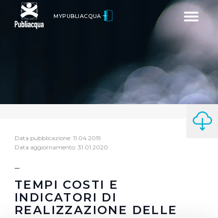
Toggle
MYPUBLIACQUA
navigatio
Data pubblicazione: 11.04.2019
Data aggiornamento: 31.01.2020
TEMPI COSTI E
INDICATORI DI
REALIZZAZIONE DELLE