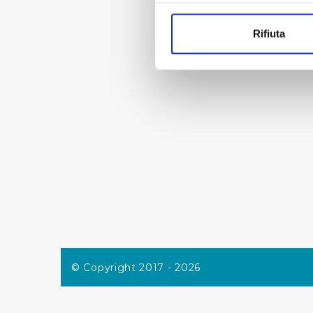
Con il tuo consenso, vorrem
raccogliere informazi
Rifiuta
Identificare il tuo di
digitali).
Approfondisci come vengono el
modificare o ritirare il tuo 
Utilizziamo dei cookie tecnic
navigazione sulle pagine e l'
consensi dallo stesso prestat
per personalizzare contenuti
modo in cui l’Utente utilizza 
pubblicità e social media, p
loro o che hanno raccolto dal
Cliccando su "Accetta tutti",
© Copyright 2017 - 2026
Cliccando su "Personalizza" 
desiderati e le terze parti d