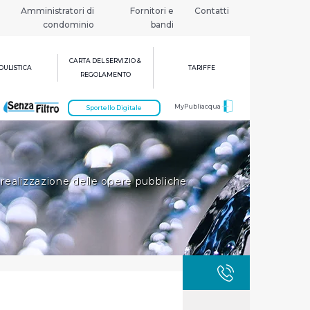
Amministratori di
Fornitori e
Contatti
condominio
bandi
CARTA DEL SERVIZIO &
ULISTICA
TARIFFE
REGOLAMENTO
MyPubliacqua
Sportello Digitale
 realizzazione delle opere pubbliche
GUASTI
800 3