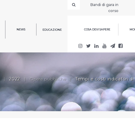
Bandi di gara in
corso
NEWS
COSA DEVI SAPERE
MOD
EDUCAZIONE
|
2022
|
Opere pubbliche
|
Tempi e costi indicatori di