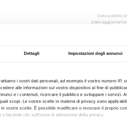
Data pubblicazi
Data aggiornamen
ROCEDIMENTO
Dettagli
Impostazioni degli annunci
ina i procedimenti amministrativi relativi alla realizzazione d
detta normativa, pubblica il procedimento di esproprio qual
rattiamo i vostri dati personali, ad esempio il vostro numero IP, 
tenza.
dere alle informazioni sul vostro dispositivo al fine di pubblica
utorità Idrica Toscana può delegare, in tutto o in parte, i pro
nunci e i contenuti, ricercare il pubblico e sviluppare i servizi. A
io idrico integrato, nell'ambito della convenzione di affidame
r quali scopi. Le vostre scelte in materia di privacy sono applicabi
tto del procedimento espropriativo. Si rimanda al sito dell’
A
to le vostre scelte. È possibile modificare o revocare il proprio 
 connesse ai procedimenti in essere.
 o facendo clic sull'icona di attivazione della privacy.
te