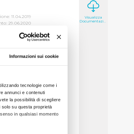
one: 11.04.2019
Visualizza
Documentazione
to: 29.06.2020
Informazioni sui cookie
i un'opera di
e tipologia di atto
utilizzando tecnologie come i
re annunci e contenuti
pri poteri
vete la possibilità di scegliere
nto del servizio i cui
li solo su questa proprietà
utorità Idrica
consenso in qualsiasi momento