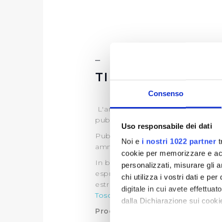
TIPOLOGIA DI P
Consenso
L'art.35 del D.lgs. 33/2013, discipl
pubblico interesse.
Uso responsabile dei dati
Publiacqua pertanto, ai sensi di 
Noi e
i nostri 1022 partner
t
amministrativo di propria compe
cookie per memorizzare e acce
In base all’art. 22 L.R. 69/2011 l'A
personalizzati, misurare gli an
espropriativi al gestore del serviz
chi utilizza i vostri dati e pe
estremi sono specificati in ogni a
digitale in cui avete effettua
Toscana
per tutte le informazioni
dalla Dichiarazione sui cookie
Procedimenti ad istanza di par