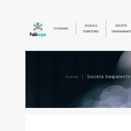
ACQUA &
SOCIETÀ
CHI SIAMO
TERRITORIO
TRASPARENTE
Home
|
Società trasparente