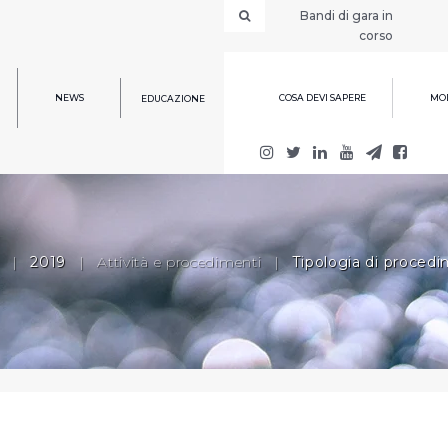
Bandi di gara in
corso
NEWS
COSA DEVI SAPERE
MOD
EDUCAZIONE
|
2019
|
Attività e procedimenti
|
Tipologia di proced