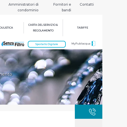
Amministratori di
Fornitori e
Contatti
condominio
bandi
CARTA DEL SERVIZIO &
ULISTICA
TARIFFE
REGOLAMENTO
MyPubliacqua
Sportello Digitale
imento
GUASTI
800 3