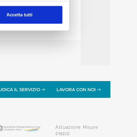
vvedimento.
alche metro,
Accetta tutti
e specifiche (impronte
ezione dettagli
. Puoi
lità di base quali la
te dall’Utente e con i
affico sul nostro sito web,
idendo informazioni sul
 di analisi dei dati web,
UDICA IL SERVIZIO
LAVORA CON NOI
oni che l’Utente ha fornito
r le finalità sopra indicate.
Attuazione Misure
onando i singoli cookie
PNRR