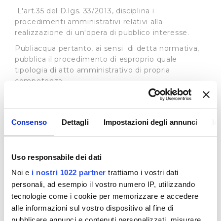
L'art.35 del D.lgs. 33/2013, disciplina i
procedimenti amministrativi relativi alla
realizzazione di un'opera di pubblico interesse.
Publiacqua pertanto, ai sensi di detta normativa,
pubblica il procedimento di esproprio quale
tipologia di atto amministrativo di propria
competenza.
In base all’art. 22 L.R. 69/2011 l'Autorità Idrica
Toscana può delegare, in tutto o in parte, i propri
poteri espropriativi al gestore del servizio idrico
Consenso
Dettagli
Impostazioni degli annunci
In
integrato, nell'ambito della convenzione di
affidamento del servizio i cui estremi sono
specificati in ogni atto del procedimento
Uso responsabile dei dati
espropriativo. Si rimanda al sito dell’
Autorità Idrica
Noi e
i nostri 1022 partner
trattiamo i vostri dati
Toscana
per tutte le informazioni connesse ai
procedimenti in essere.
personali, ad esempio il vostro numero IP, utilizzando
tecnologie come i cookie per memorizzare e accedere
Procedimenti ad istanza di parte
alle informazioni sul vostro dispositivo al fine di
In merito ai procedimenti di istanza di parte la
pubblicare annunci e contenuti personalizzati, misurare