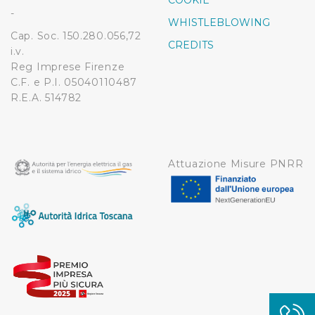
COOKIE
modificare o ritirare il tuo consenso in qualsiasi momento
-
WHISTLEBLOWING
dalla Dichiarazione sui cookie.
Cap. Soc. 150.280.056,72
CREDITS
i.v.
Utilizziamo dei cookie tecnici necessari per rendere
Reg Imprese Firenze
fruibile il sito web abilitandone funzionalità di base quali
C.F. e P.I. 05040110487
la navigazione sulle pagine e l'accesso alle aree
R.E.A. 514782
protette. In linea con le preferenze manifestate
dall’Utente e con i consensi dallo stesso prestati, i
cookie possono essere inoltre utilizzati per analizzare il
traffico sul nostro sito web, per personalizzare
Attuazione Misure PNRR
contenuti ed annunci e per fornire funzionalità dei social
media, condividendo informazioni sul modo in cui
l’Utente utilizza il nostro sito con i nostri partner. Tali
soggetti, che si occupano di analisi dei dati web,
pubblicità e social media, potrebbero combinare le
informazioni ricevute con altre informazioni che l’Utente
ha fornito loro o che hanno raccolto dal suo utilizzo dei
loro servizi.