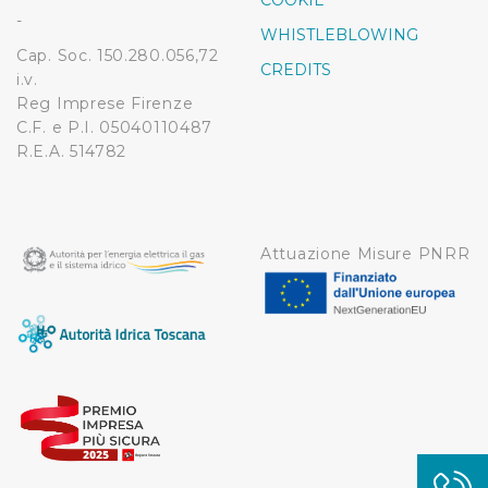
COOKIE
modificare o ritirare il tuo consenso in qualsiasi momento
-
WHISTLEBLOWING
dalla Dichiarazione sui cookie.
Cap. Soc. 150.280.056,72
CREDITS
i.v.
Utilizziamo dei cookie tecnici necessari per rendere
Reg Imprese Firenze
fruibile il sito web abilitandone funzionalità di base quali
C.F. e P.I. 05040110487
la navigazione sulle pagine e l'accesso alle aree
R.E.A. 514782
protette. In linea con le preferenze manifestate
dall’Utente e con i consensi dallo stesso prestati, i
cookie possono essere inoltre utilizzati per analizzare il
traffico sul nostro sito web, per personalizzare
Attuazione Misure PNRR
contenuti ed annunci e per fornire funzionalità dei social
media, condividendo informazioni sul modo in cui
l’Utente utilizza il nostro sito con i nostri partner. Tali
soggetti, che si occupano di analisi dei dati web,
pubblicità e social media, potrebbero combinare le
informazioni ricevute con altre informazioni che l’Utente
ha fornito loro o che hanno raccolto dal suo utilizzo dei
loro servizi.