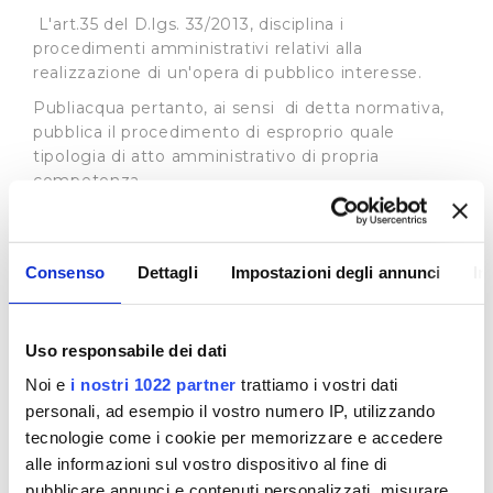
L'art.35 del D.lgs. 33/2013, disciplina i
procedimenti amministrativi relativi alla
realizzazione di un'opera di pubblico interesse.
Publiacqua pertanto, ai sensi di detta normativa,
pubblica il procedimento di esproprio quale
tipologia di atto amministrativo di propria
competenza.
In base all’art. 22 L.R. 69/2011 l'Autorità Idrica
Toscana può delegare, in tutto o in parte, i propri
poteri espropriativi al gestore del servizio idrico
Consenso
Dettagli
Impostazioni degli annunci
In
integrato, nell'ambito della convenzione di
affidamento del servizio i cui estremi sono
specificati in ogni atto del procedimento
Uso responsabile dei dati
espropriativo. Si rimanda al sito dell’
Autorità Idrica
Noi e
i nostri 1022 partner
trattiamo i vostri dati
Toscana
per tutte le informazioni connesse ai
procedimenti in essere.
personali, ad esempio il vostro numero IP, utilizzando
tecnologie come i cookie per memorizzare e accedere
Procedimenti ad istanza di parte
alle informazioni sul vostro dispositivo al fine di
In merito ai procedimenti di istanza di parte la
pubblicare annunci e contenuti personalizzati, misurare