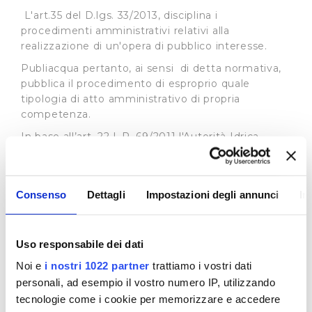
L'art.35 del D.lgs. 33/2013, disciplina i
procedimenti amministrativi relativi alla
realizzazione di un'opera di pubblico interesse.
Publiacqua pertanto, ai sensi di detta normativa,
pubblica il procedimento di esproprio quale
tipologia di atto amministrativo di propria
competenza.
In base all’art. 22 L.R. 69/2011 l'Autorità Idrica
Toscana può delegare, in tutto o in parte, i propri
poteri espropriativi al gestore del servizio idrico
integrato, nell'ambito della convenzione di
Consenso
Dettagli
Impostazioni degli annunci
In
affidamento del servizio i cui estremi sono
specificati in ogni atto del procedimento
espropriativo. Si rimanda al sito dell’
Autorità Idrica
Toscana
per tutte le informazioni connesse ai
Uso responsabile dei dati
procedimenti in essere.
Noi e
i nostri 1022 partner
trattiamo i vostri dati
Procedimenti ad istanza di parte
personali, ad esempio il vostro numero IP, utilizzando
tecnologie come i cookie per memorizzare e accedere
In merito ai procedimenti di istanza di parte la