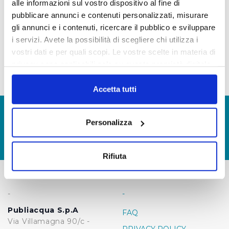
alle informazioni sul vostro dispositivo al fine di
Società non ha in capo tale tipologia di
pubblicare annunci e contenuti personalizzati, misurare
provvedimento.
gli annunci e i contenuti, ricercare il pubblico e sviluppare
i servizi. Avete la possibilità di scegliere chi utilizza i
vostri dati e per quali scopi. Le vostre scelte in materia di
privacy sono applicabili solo su questa proprietà digitale
in cui avete effettuato le vostre scelte. È possibile
modificare o revocare il proprio consenso in qualsiasi
Accetta tutti
momento dalla Dichiarazione sui cookie o facendo clic
© Copyright 2017 - 2026
GLOSSARIO
sull'icona di attivazione della privacy.
Personalizza
GIUDICA IL SERVIZIO
Con il tuo consenso, vorremmo anche:
LAVORA CON NOI
raccogliere informazioni sulla tua posizione
Rifiuta
geografica, con un'approssimazione di qualche
metro,
Identificare il tuo dispositivo, scansionandolo
-
-
attivamente alla ricerca di caratteristiche specifiche
Publiacqua S.p.A
FAQ
(impronte digitali).
Via Villamagna 90/c -
Approfondisci come vengono elaborati i tuoi dati personali