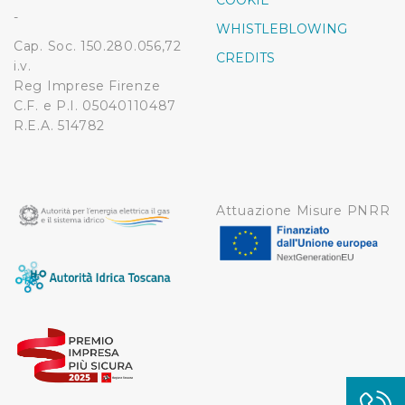
COOKIE
modificare o ritirare il tuo consenso in qualsiasi momento
-
WHISTLEBLOWING
dalla Dichiarazione sui cookie.
Cap. Soc. 150.280.056,72
CREDITS
i.v.
Utilizziamo dei cookie tecnici necessari per rendere
Reg Imprese Firenze
fruibile il sito web abilitandone funzionalità di base quali
C.F. e P.I. 05040110487
la navigazione sulle pagine e l'accesso alle aree
R.E.A. 514782
protette. In linea con le preferenze manifestate
dall’Utente e con i consensi dallo stesso prestati, i
cookie possono essere inoltre utilizzati per analizzare il
traffico sul nostro sito web, per personalizzare
Attuazione Misure PNRR
contenuti ed annunci e per fornire funzionalità dei social
media, condividendo informazioni sul modo in cui
l’Utente utilizza il nostro sito con i nostri partner. Tali
soggetti, che si occupano di analisi dei dati web,
pubblicità e social media, potrebbero combinare le
informazioni ricevute con altre informazioni che l’Utente
ha fornito loro o che hanno raccolto dal suo utilizzo dei
loro servizi.