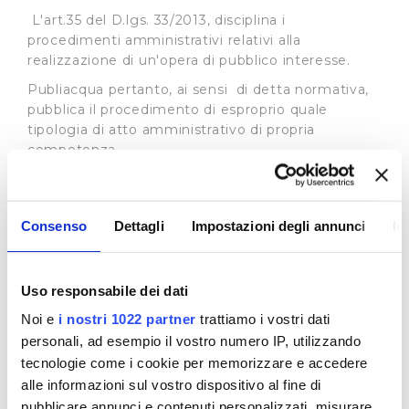
L'art.35 del D.lgs. 33/2013, disciplina i
procedimenti amministrativi relativi alla
realizzazione di un'opera di pubblico interesse.
Publiacqua pertanto, ai sensi di detta normativa,
pubblica il procedimento di esproprio quale
tipologia di atto amministrativo di propria
competenza.
In base all’art. 22 L.R. 69/2011 l'Autorità Idrica
Toscana può delegare, in tutto o in parte, i propri
poteri espropriativi al gestore del servizio idrico
Consenso
Dettagli
Impostazioni degli annunci
In
integrato, nell'ambito della convenzione di
affidamento del servizio i cui estremi sono
specificati in ogni atto del procedimento
Uso responsabile dei dati
espropriativo. Si rimanda al sito dell’
Autorità Idrica
Noi e
i nostri 1022 partner
trattiamo i vostri dati
Toscana
per tutte le informazioni connesse ai
procedimenti in essere.
personali, ad esempio il vostro numero IP, utilizzando
tecnologie come i cookie per memorizzare e accedere
Procedimenti ad istanza di parte
alle informazioni sul vostro dispositivo al fine di
In merito ai procedimenti di istanza di parte la
pubblicare annunci e contenuti personalizzati, misurare