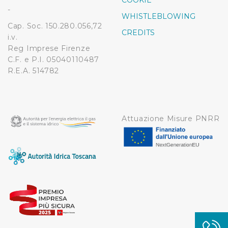
COOKIE
modificare o ritirare il tuo consenso in qualsiasi momento
-
WHISTLEBLOWING
dalla Dichiarazione sui cookie.
Cap. Soc. 150.280.056,72
CREDITS
i.v.
Utilizziamo dei cookie tecnici necessari per rendere
Reg Imprese Firenze
fruibile il sito web abilitandone funzionalità di base quali
C.F. e P.I. 05040110487
la navigazione sulle pagine e l'accesso alle aree
R.E.A. 514782
protette. In linea con le preferenze manifestate
dall’Utente e con i consensi dallo stesso prestati, i
cookie possono essere inoltre utilizzati per analizzare il
traffico sul nostro sito web, per personalizzare
Attuazione Misure PNRR
contenuti ed annunci e per fornire funzionalità dei social
media, condividendo informazioni sul modo in cui
l’Utente utilizza il nostro sito con i nostri partner. Tali
soggetti, che si occupano di analisi dei dati web,
pubblicità e social media, potrebbero combinare le
informazioni ricevute con altre informazioni che l’Utente
ha fornito loro o che hanno raccolto dal suo utilizzo dei
loro servizi.