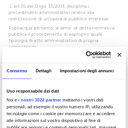
L'art.35 del D.lgs. 33/2013, disciplina i
procedimenti amministrativi relativi alla
realizzazione di un'opera di pubblico interesse.
Publiacqua pertanto, ai sensi di detta normativa,
pubblica il procedimento di esproprio quale
tipologia di atto amministrativo di propria
competenza.
In base all’art. 22 L.R. 69/2011 l'Autorità Idrica
Toscana può delegare, in tutto o in parte, i propri
poteri espropriativi al gestore del servizio idrico
Consenso
Dettagli
Impostazioni degli annunci
In
integrato, nell'ambito della convenzione di
affidamento del servizio i cui estremi sono
specificati in ogni atto del procedimento
Uso responsabile dei dati
espropriativo. Si rimanda al sito dell’
Autorità Idrica
Noi e
i nostri 1022 partner
trattiamo i vostri dati
Toscana
per tutte le informazioni connesse ai
procedimenti in essere.
personali, ad esempio il vostro numero IP, utilizzando
tecnologie come i cookie per memorizzare e accedere
Procedimenti ad istanza di parte
alle informazioni sul vostro dispositivo al fine di
In merito ai procedimenti di istanza di parte la
pubblicare annunci e contenuti personalizzati, misurare