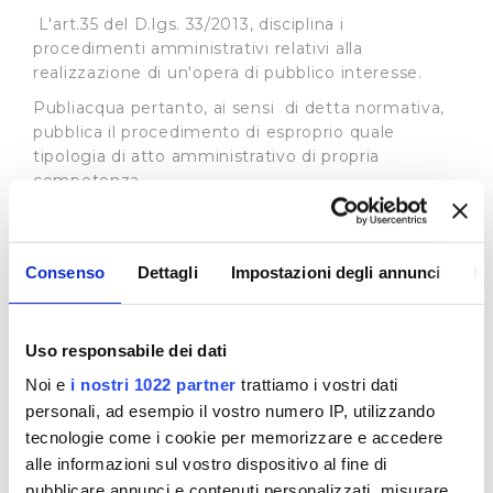
L'art.35 del D.lgs. 33/2013, disciplina i
procedimenti amministrativi relativi alla
realizzazione di un'opera di pubblico interesse.
Publiacqua pertanto, ai sensi di detta normativa,
pubblica il procedimento di esproprio quale
tipologia di atto amministrativo di propria
competenza.
In base all’art. 22 L.R. 69/2011 l'Autorità Idrica
Toscana può delegare, in tutto o in parte, i propri
poteri espropriativi al gestore del servizio idrico
Consenso
Dettagli
Impostazioni degli annunci
In
integrato, nell'ambito della convenzione di
affidamento del servizio i cui estremi sono
specificati in ogni atto del procedimento
Uso responsabile dei dati
espropriativo. Si rimanda al sito dell’
Autorità Idrica
Noi e
i nostri 1022 partner
trattiamo i vostri dati
Toscana
per tutte le informazioni connesse ai
procedimenti in essere.
personali, ad esempio il vostro numero IP, utilizzando
tecnologie come i cookie per memorizzare e accedere
Procedimenti ad istanza di parte
alle informazioni sul vostro dispositivo al fine di
In merito ai procedimenti di istanza di parte la
pubblicare annunci e contenuti personalizzati, misurare