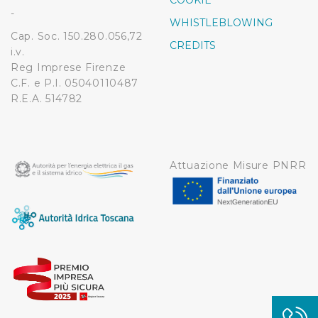
COOKIE
modificare o ritirare il tuo consenso in qualsiasi momento
-
WHISTLEBLOWING
dalla Dichiarazione sui cookie.
Cap. Soc. 150.280.056,72
CREDITS
i.v.
Utilizziamo dei cookie tecnici necessari per rendere
Reg Imprese Firenze
fruibile il sito web abilitandone funzionalità di base quali
C.F. e P.I. 05040110487
la navigazione sulle pagine e l'accesso alle aree
R.E.A. 514782
protette. In linea con le preferenze manifestate
dall’Utente e con i consensi dallo stesso prestati, i
cookie possono essere inoltre utilizzati per analizzare il
traffico sul nostro sito web, per personalizzare
Attuazione Misure PNRR
contenuti ed annunci e per fornire funzionalità dei social
media, condividendo informazioni sul modo in cui
l’Utente utilizza il nostro sito con i nostri partner. Tali
soggetti, che si occupano di analisi dei dati web,
pubblicità e social media, potrebbero combinare le
informazioni ricevute con altre informazioni che l’Utente
ha fornito loro o che hanno raccolto dal suo utilizzo dei
loro servizi.