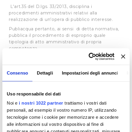
L'art.35 del D.lgs. 33/2013, disciplina i
procedimenti amministrativi relativi alla
realizzazione di un'opera di pubblico interesse.
Publiacqua pertanto, ai sensi di detta normativa,
pubblica il procedimento di esproprio quale
tipologia di atto amministrativo di propria
competenza.
In base all’art. 22 L.R. 69/2011 l'Autorità Idrica
Toscana può delegare, in tutto o in parte, i propri
poteri espropriativi al gestore del servizio idrico
Consenso
Dettagli
Impostazioni degli annunci
In
integrato, nell'ambito della convenzione di
affidamento del servizio i cui estremi sono
specificati in ogni atto del procedimento
Uso responsabile dei dati
espropriativo. Si rimanda al sito dell’
Autorità Idrica
Noi e
i nostri 1022 partner
trattiamo i vostri dati
Toscana
per tutte le informazioni connesse ai
procedimenti in essere.
personali, ad esempio il vostro numero IP, utilizzando
tecnologie come i cookie per memorizzare e accedere
Procedimenti ad istanza di parte
alle informazioni sul vostro dispositivo al fine di
In merito ai procedimenti di istanza di parte la
pubblicare annunci e contenuti personalizzati, misurare