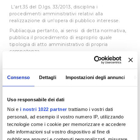
L'art.35 del D.lgs. 33/2013, disciplina i
procedimenti amministrativi relativi alla
realizzazione di un'opera di pubblico interesse.
Publiacqua pertanto, ai sensi di detta normativa,
pubblica il procedimento di esproprio quale
tipologia di atto amministrativo di propria
competenza.
In base all’art. 22 L.R. 69/2011 l'Autorità Idrica
Toscana può delegare, in tutto o in parte, i propri
poteri espropriativi al gestore del servizio idrico
Consenso
Dettagli
Impostazioni degli annunci
In
integrato, nell'ambito della convenzione di
affidamento del servizio i cui estremi sono
specificati in ogni atto del procedimento
Uso responsabile dei dati
espropriativo. Si rimanda al sito dell’
Autorità Idrica
Noi e
i nostri 1022 partner
trattiamo i vostri dati
Toscana
per tutte le informazioni connesse ai
procedimenti in essere.
personali, ad esempio il vostro numero IP, utilizzando
tecnologie come i cookie per memorizzare e accedere
Procedimenti ad istanza di parte
alle informazioni sul vostro dispositivo al fine di
In merito ai procedimenti di istanza di parte la
pubblicare annunci e contenuti personalizzati, misurare