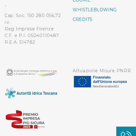
COOKIE
modificare o ritirare il tuo consenso in qualsiasi momento
-
WHISTLEBLOWING
dalla Dichiarazione sui cookie.
Cap. Soc. 150.280.056,72
CREDITS
i.v.
Utilizziamo dei cookie tecnici necessari per rendere
Reg Imprese Firenze
fruibile il sito web abilitandone funzionalità di base quali
C.F. e P.I. 05040110487
la navigazione sulle pagine e l'accesso alle aree
R.E.A. 514782
protette. In linea con le preferenze manifestate
dall’Utente e con i consensi dallo stesso prestati, i
cookie possono essere inoltre utilizzati per analizzare il
traffico sul nostro sito web, per personalizzare
Attuazione Misure PNRR
contenuti ed annunci e per fornire funzionalità dei social
media, condividendo informazioni sul modo in cui
l’Utente utilizza il nostro sito con i nostri partner. Tali
soggetti, che si occupano di analisi dei dati web,
pubblicità e social media, potrebbero combinare le
informazioni ricevute con altre informazioni che l’Utente
ha fornito loro o che hanno raccolto dal suo utilizzo dei
loro servizi.