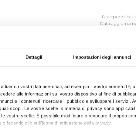
Data pubblicazi
Data aggiornamen
ROCEDIMENTO
Dettagli
Impostazioni degli annunci
ina i procedimenti amministrativi relativi alla realizzazione d
detta normativa, pubblica il procedimento di esproprio qual
rattiamo i vostri dati personali, ad esempio il vostro numero IP, 
enza.
dere alle informazioni sul vostro dispositivo al fine di pubblica
nunci e i contenuti, ricercare il pubblico e sviluppare i servizi. A
r quali scopi. Le vostre scelte in materia di privacy sono applicabi
to le vostre scelte. È possibile modificare o revocare il proprio 
 o facendo clic sull'icona di attivazione della privacy.