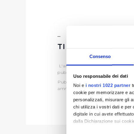
TIPOLOGIA DI P
Consenso
L'art.35 del D.lgs. 33/2013, discipl
pubblico interesse.
Uso responsabile dei dati
Publiacqua pertanto, ai sensi di 
Noi e
i nostri 1022 partner
t
amministrativo di propria compet
cookie per memorizzare e acce
personalizzati, misurare gli an
chi utilizza i vostri dati e pe
digitale in cui avete effettua
dalla Dichiarazione sui cookie