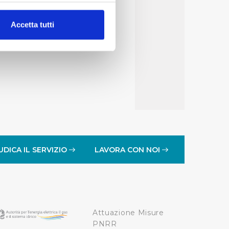
alche metro,
Accetta tutti
e specifiche (impronte
ezione dettagli
. Puoi
lità di base quali la
te dall’Utente e con i
affico sul nostro sito web,
idendo informazioni sul
 di analisi dei dati web,
UDICA IL SERVIZIO
LAVORA CON NOI
oni che l’Utente ha fornito
r le finalità sopra indicate.
Attuazione Misure
onando i singoli cookie
PNRR