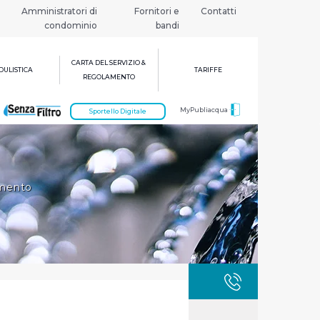
Amministratori di
Fornitori e
Contatti
condominio
bandi
CARTA DEL SERVIZIO &
ULISTICA
TARIFFE
REGOLAMENTO
MyPubliacqua
Sportello Digitale
imento
GUASTI
800 3