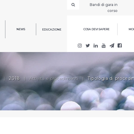
Bandi di gara in
corso
NEWS
COSA DEVI SAPERE
MOD
EDUCAZIONE
|
2018
|
Attività e procedimenti
|
Tipologia di proced