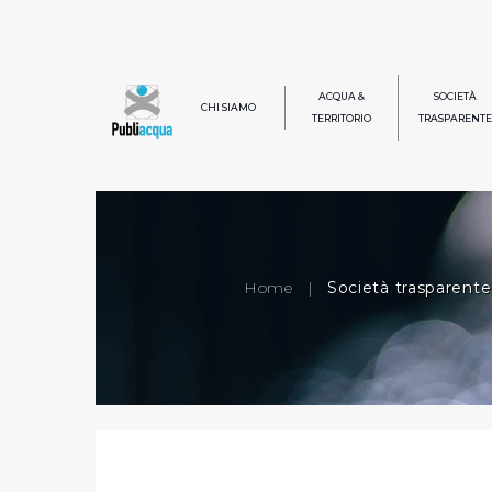
ACQUA &
SOCIETÀ
CHI SIAMO
TERRITORIO
TRASPARENTE
Home
|
Società trasparente